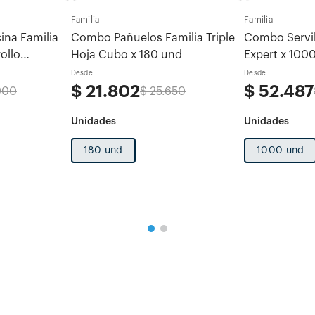
Familia
Familia
ina Familia
Combo Pañuelos Familia Triple
Combo Servil
ollo
Hoja Cubo x 180 und
Expert x 100
x 120 hojas
Desde
Desde
$
21
.
802
$
52
.
487
900
$
25
.
650
180 und
1000 und