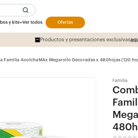
U
os y kits
Ver todos
Ofertas
Productos y presentaciones exclusivas
aqu
a Familia AcolchaMAx Megarollo Decoradas x 480hojas (120 hoj
Familia
Comb
Fami
Mega
480ho