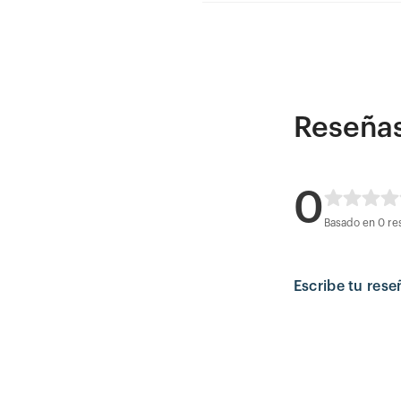
Reseña
0
Basado en 0 re
Escribe tu rese