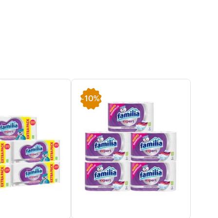
-
10%
-
20