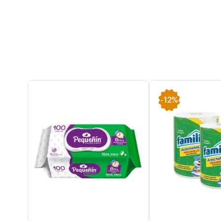
-
12%