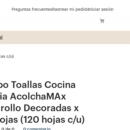
Preguntas frecuentes
Rastrear mi pedido
Iniciar sesión
í
as c/u)
o Toallas Cocina
lia AcolchaMAx
rollo Decoradas x
jas (120 hojas c/u)
0
de
0
0
comentario