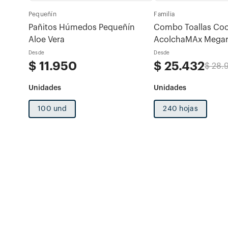
Pequeñín
Familia
otras
Pañitos Húmedos Pequeñín
Combo Toallas Coc
Aloe Vera
AcolchaMAx Megar
 x 80u
Decoradas 2 rollos 
Desde
Desde
$
11
.
950
$
25
.
432
$
28
.
100 und
240 hojas