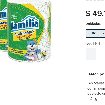
$
49
.
480 hoja
Cantidad
－
Descripc
Las toalla
con máxima
que solo u
más grand