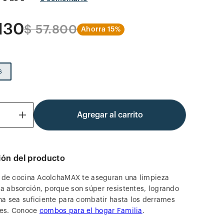
130
$
57
.
800
Ahorra
15%
s
Agregar al carrito
＋
ión del producto
s de cocina AcolchaMAX te aseguran una limpieza
 absorción, porque son súper resistentes, logrando
na sea suficiente para combatir hasta los derrames
es. Conoce
combos para el hogar Familia
.