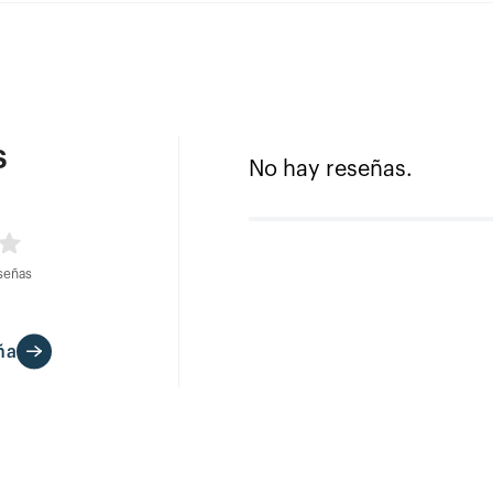
s
No hay reseñas.
señas
ña