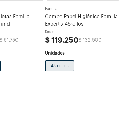
Familia
Familia
letas Familia
Combo Papel Higiénico Familia
Combo 
0und
Expert x 45rollos
Familia
Verano
Desde
Desde
$
119
.
250
$
29
.
$
61
.
750
$
132
.
500
45 rollos
600 