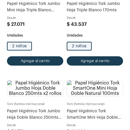
Papel Higiénico Tork Jumbo
Papel Higiénico Tork Jumbo
Mini Hoja Triple Blanco
Hoja Triple Blanco 170mts
95mts
Desde
Desde
$
27
.
071
$
43
.
537
2 rollos
2 rollos
Agregar al carrito
Agregar al carrito
Tork (Familia Institucional)
Tork (Familia Institucional)
Papel Higiénico Tork Jumbo
Papel Higiénico Tork
Hoja Doble Blanco 250mts
SmartOne Mini Hoja Doble
x2 rollos
Natural 100mts
Desde
Desde