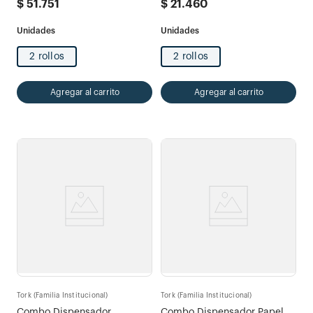
$
51
.
751
$
21
.
460
2 rollos
2 rollos
Agregar al carrito
Agregar al carrito
Tork (Familia Institucional)
Tork (Familia Institucional)
Combo Dispensador
Combo Dispensador Papel