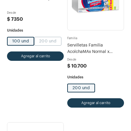
Desde
$
7350
Familia
100 und
200 und
Servilletas Familia
AcolchaMAx Normal x
Agregar al carrito
200und
Desde
$
10
.
700
200 und
Agregar al carrito