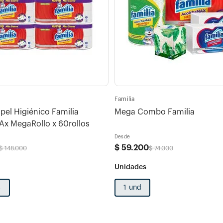
Familia
el Higiénico Familia
Mega Combo Familia
x MegaRollo x 60rollos
Desde
$
59
.
200
$
148
.
000
$
74
.
000
s
1 und