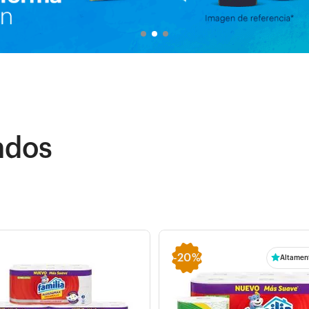
ados
-
20%
Altamen