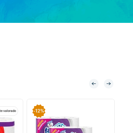
-
12%
te valorado