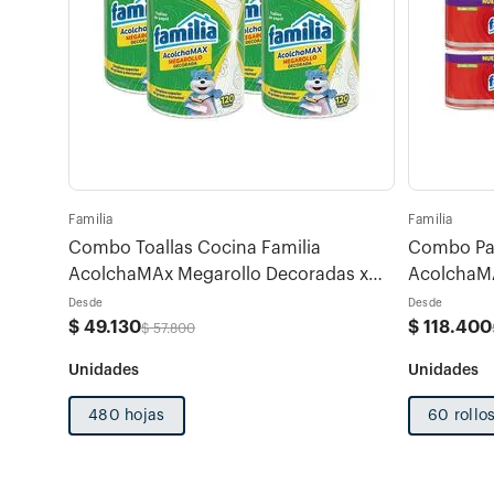
Familia
Familia
Combo Toallas Cocina Familia
Combo Pap
AcolchaMAx Megarollo Decoradas x
AcolchaMA
480hojas (120 hojas c/u)
Desde
Desde
$
49
.
130
$
118
.
400
$
57
.
800
480 hojas
60 rollo