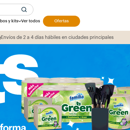
U
os y kits
Ver todos
Ofertas
Productos y presentaciones exclusivas
aqu