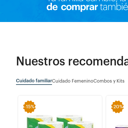
Nuestros recomend
Cuidado familiar
Cuidado Femenino
Combos y Kits
-
15%
-
20%