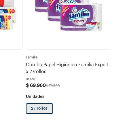
Familia
Combo Papel Higiénico Familia Expert
x 27rollos
Desde
$
69
.
960
$
79
.
500
27 rollos