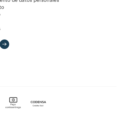
iento de datos personales
to
o
s