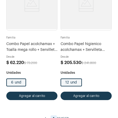
Familia
Familia
Combo Papel acolchamax +
Combo Papel higienico
Toalla mega rollo + Servilleta
acolchamax + Servilleta
acolchamax
acolchamax
Desde
Desde
$
62
.
220
$
205
.
530
$
73
.
200
$
241
.
800
6 und
12 und
Agregar al carrito
Agregar al carrito