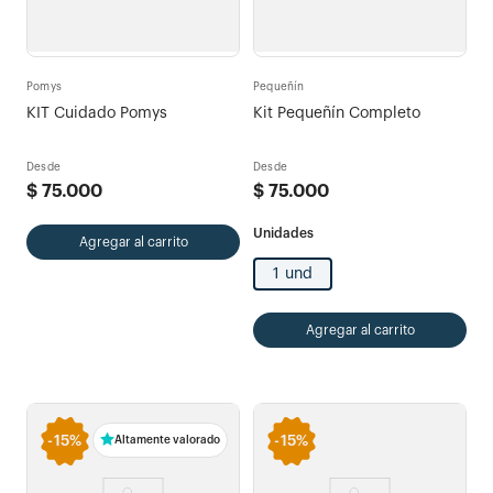
Pomys
Pequeñín
KIT Cuidado Pomys
Kit Pequeñín Completo
Desde
Desde
$
75
.
000
$
75
.
000
Agregar al carrito
1 und
Agregar al carrito
-
15%
-
15%
Altamente valorado