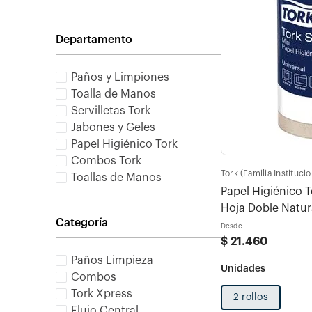
Departamento
Paños y Limpiones
Toalla de Manos
Servilletas Tork
Jabones y Geles
Papel Higiénico Tork
Combos Tork
Tork (Familia Institucio
Toallas de Manos
Papel Higiénico 
Hoja Doble Natur
Categoría
Desde
$
21
.
460
Paños Limpieza
Combos
Tork Xpress
2 rollos
Flujo Central