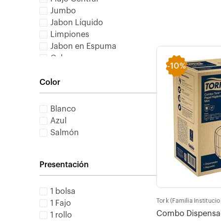
Jumbo
Jabon Líquido
Limpiones
Jabon en Espuma
Gel
-
10%
Combos servilletas
Color
Blanco
Azul
Salmón
Presentación
1 bolsa
Tork (Familia Institucio
1 Fajo
Combo Dispensado
1 rollo