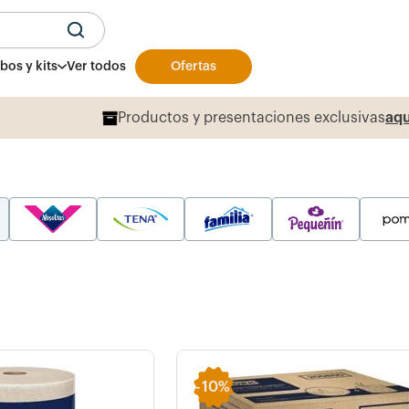
U
os y kits
Ver todos
Ofertas
Productos y presentaciones exclusivas
aqu
-
10%