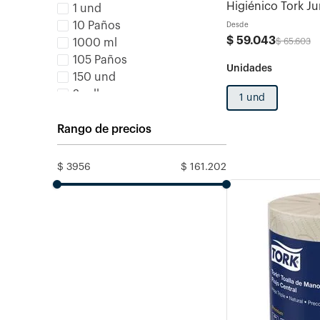
Higiénico Tork Ju
1 und
Blanco 95mt x1 C
10 Paños
Desde
$
59
.
043
$
65
.
603
1000 ml
105 Paños
150 und
2 rollos
1 und
3 fajos
Rango de precios
$ 3956
$ 161.202