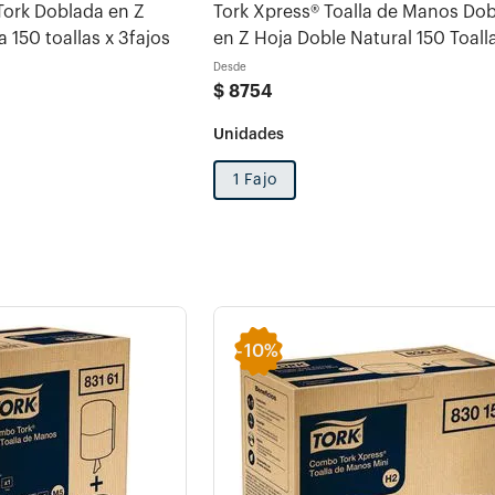
Tork Doblada en Z
Tork Xpress® Toalla de Manos Do
 150 toallas x 3fajos
en Z Hoja Doble Natural 150 Toallas 1
fajo
Desde
$
8754
1 Fajo
-
10%