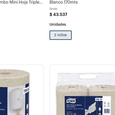
mbo Mini Hoja Triple
Blanco 170mts
aja
Desde
$
43
.
537
2 rollos