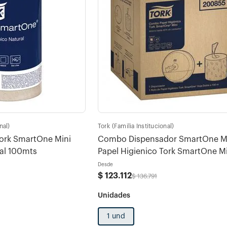
nal)
Tork (Familia Institucional)
Tork SmartOne Mini
Combo Dispensador SmartOne Mi
al 100mts
Papel Higienico Tork SmartOne Mi
Natural 100mt x1 Caja
Desde
$
123
.
112
$
136
.
791
1 und