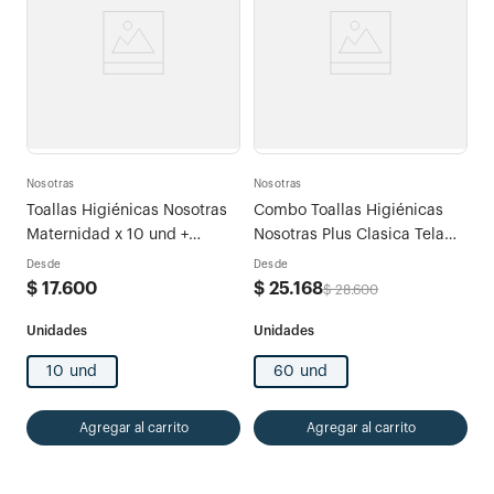
Nosotras
Nosotras
Toallas Higiénicas Nosotras
Combo Toallas Higiénicas
Maternidad x 10 und +
Nosotras Plus Clasica Tela
Buenas Noches x 3 und
Tipo Algodón x 60 und
Desde
Desde
$
17
.
600
$
25
.
168
$
28
.
600
10 und
60 und
Agregar al carrito
Agregar al carrito