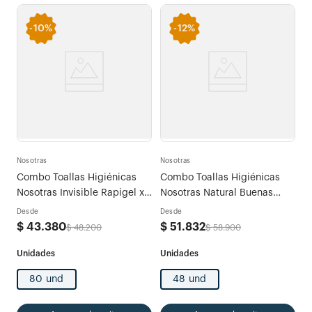
-
10%
-
12%
Nosotras
Nosotras
Combo Toallas Higiénicas
Combo Toallas Higiénicas
Nosotras Invisible Rapigel x
Nosotras Natural Buenas
80 und
Noches x 48 und + 30
Desde
Desde
Protectores Diarios Largos
$
43
.
380
$
51
.
832
$
48
.
200
$
58
.
900
80 und
48 und