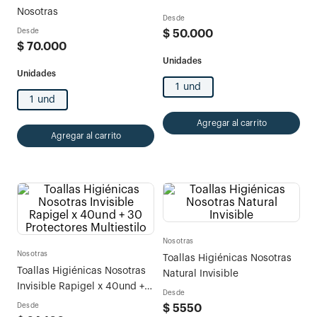
Nosotras
Desde
Desde
$
50
.
000
$
70
.
000
1 und
1 und
Agregar al carrito
Agregar al carrito
Nosotras
Nosotras
Toallas Higiénicas Nosotras
Toallas Higiénicas Nosotras
Natural Invisible
Invisible Rapigel x 40und +
Desde
30 Protectores Multiestilo
Desde
$
5550