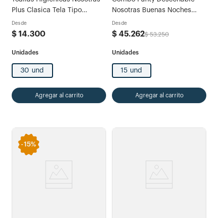
Plus Clasica Tela Tipo
Nosotras Buenas Noches
Algodón
Máxima Protección M x
Desde
Desde
15und
$
14
.
300
$
45
.
262
$
53
.
250
30 und
15 und
Agregar al carrito
Agregar al carrito
-
15%