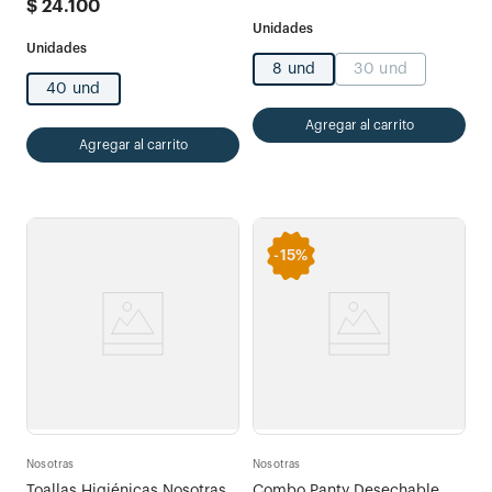
$
24
.
100
8 und
30 und
40 und
Agregar al carrito
Agregar al carrito
-
15%
Nosotras
Nosotras
Toallas Higiénicas Nosotras
Combo Panty Desechable