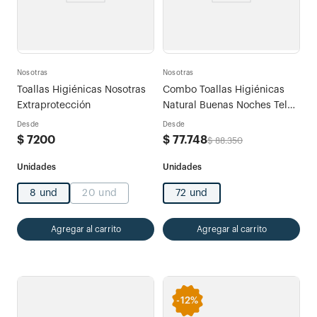
Nosotras
Nosotras
Toallas Higiénicas Nosotras
Combo Toallas Higiénicas
Extraprotección
Natural Buenas Noches Tela
x 72und + 45 Diarios Largos
Desde
Desde
$
7200
$
77
.
748
$
88
.
350
8 und
20 und
72 und
Agregar al carrito
Agregar al carrito
-
12%