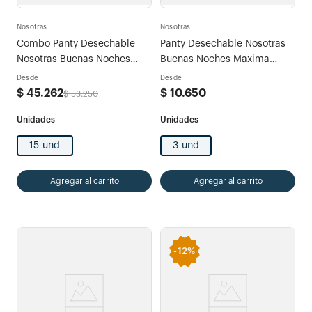
Nosotras
Nosotras
Combo Panty Desechable
Panty Desechable Nosotras
Nosotras Buenas Noches
Buenas Noches Maxima
Máxima Protección L-XL x
Proteccion
Desde
Desde
15und
$
45
.
262
$
10
.
650
$
53
.
250
15 und
3 und
Agregar al carrito
Agregar al carrito
-
12%