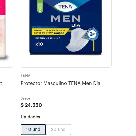
TENA
t
Protector Masculino TENA Men Día
Desde
$
24
.
550
10 und
20 und