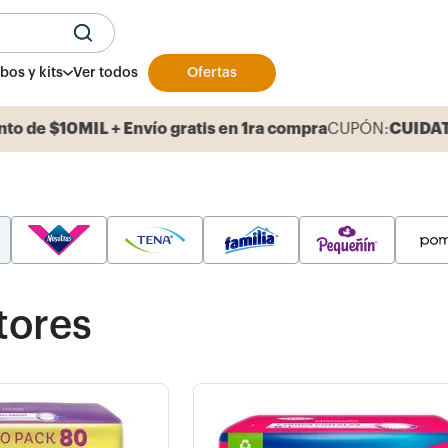
U
os y kits
Ver todos
Ofertas
to de $10MIL + Envío gratis en 1ra compra
CUPÓN:
CUIDA
tores