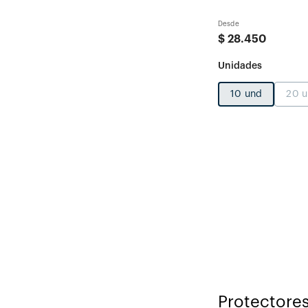
Desde
$
28
.
450
10 und
20 
Protectore