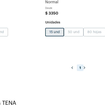
Normal
Desde
$
3350
und
15 und
50 und
80 hojas
1
s TENA