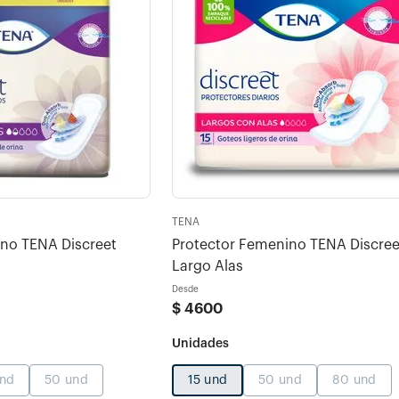
TENA
no TENA Discreet
Protector Femenino TENA Discree
Largo Alas
Desde
$
4600
und
50 und
15 und
50 und
80 und