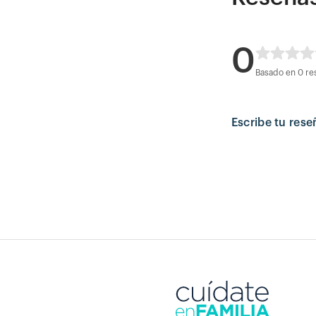
0
Basado en 0 re
Escribe tu rese