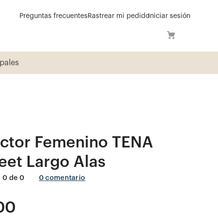
Preguntas frecuentes
Rastrear mi pedido
Iniciar sesión
í
ector Femenino TENA
eet Largo Alas
0
de
0
0
comentario
00