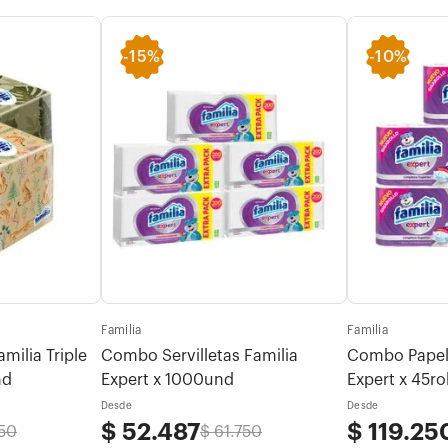
-
15%
-
10%
Familia
Familia
ilia Triple
Combo Servilletas Familia
Combo Papel 
nd
Expert x 1000und
Expert x 45ro
Desde
Desde
$
52
.
487
$
119
.
25
50
$
61
.
750