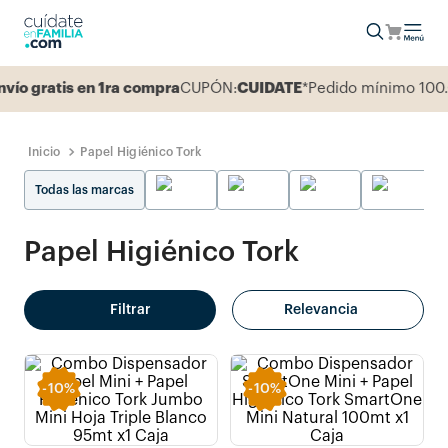
 gratis en 1ra compra
CUPÓN:
CUIDATE
*Pedido mínimo 100.0
Papel Higiénico Tork
Todas las marcas
Papel Higiénico Tork
Filtrar
Relevancia
-
10%
-
10%