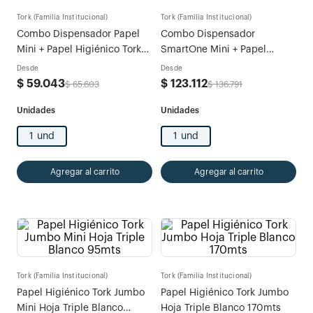
Tork (Familia Institucional)
Tork (Familia Institucional)
Combo Dispensador Papel
Combo Dispensador
Mini + Papel Higiénico Tork
SmartOne Mini + Papel
Jumbo Mini Hoja Triple
Higienico Tork SmartOne
Desde
Desde
Blanco 95mt x1 Caja
Mini Natural 100mt x1 Caja
$
59
.
043
$
123
.
112
$
65
.
603
$
136
.
791
1 und
1 und
Agregar al carrito
Agregar al carrito
Tork (Familia Institucional)
Tork (Familia Institucional)
Papel Higiénico Tork Jumbo
Papel Higiénico Tork Jumbo
Mini Hoja Triple Blanco
Hoja Triple Blanco 170mts