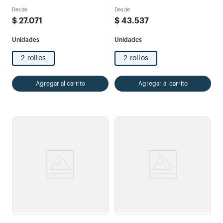
95mts
Desde
Desde
$
27
.
071
$
43
.
537
2 rollos
2 rollos
Agregar al carrito
Agregar al carrito