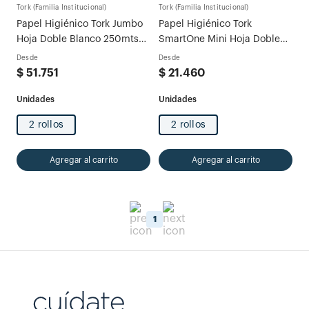
Tork (Familia Institucional)
Tork (Familia Institucional)
Papel Higiénico Tork Jumbo
Papel Higiénico Tork
Hoja Doble Blanco 250mts
SmartOne Mini Hoja Doble
x2 rollos
Natural 100mts
Desde
Desde
$
51
.
751
$
21
.
460
2 rollos
2 rollos
Agregar al carrito
Agregar al carrito
1