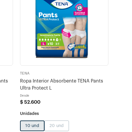
TENA
ants
Ropa Interior Absorbente TENA Pants
Ultra Protect L
Desde
$
52
.
600
10 und
20 und