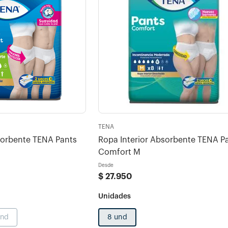
TENA
sorbente TENA Pants
Ropa Interior Absorbente TENA P
Comfort M
Desde
$
27
.
950
und
8 und