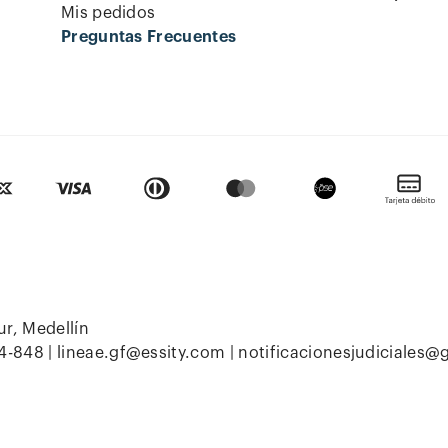
Mis pedidos
Preguntas Frecuentes
ur, Medellín
4-848 |
lineae.gf@essity.com
|
notificacionesjudiciales@