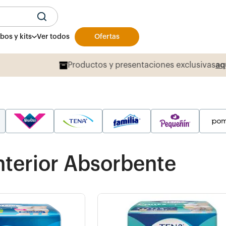
U
os y kits
Ver todos
Ofertas
Productos y presentaciones exclusivas
aqu
nterior Absorbente