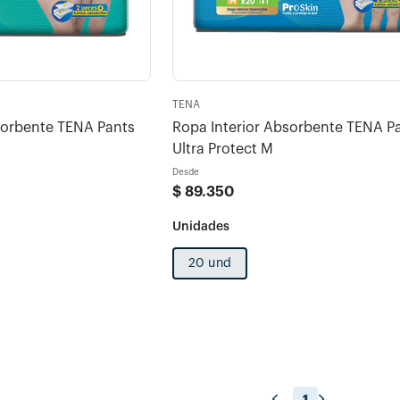
TENA
sorbente TENA Pants
Ropa Interior Absorbente TENA P
Ultra Protect M
Desde
$
89
.
350
20 und
1