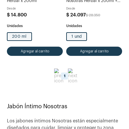
Herbal x 200ml
Nosotras Herbal x 200ml +
Pañitos Intimos Nosotras
Desde
Desde
Herbal x 80u
$
14
.
800
$
24
.
097
$
28
.
350
200 ml
1 und
Agregar al carrito
Agregar al carrito
1
Jabón Íntimo Nosotras
Los jabones íntimos Nosotras están especialmente
diseñados para cuidar, limpiar y proteger tu zona