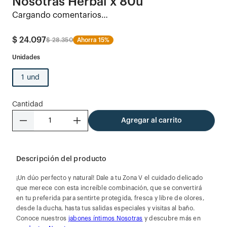
$
24
.
097
$
28
.
350
Ahorra
15%
1 und
Cantidad
－
＋
Agregar al carrito
Descripción del producto
¡Un dúo perfecto y natural! Dale a tu Zona V el cuidado delicado
que merece con esta increíble combinación, que se convertirá
en tu preferida para sentirte protegida, fresca y libre de olores,
desde la ducha, hasta tus salidas especiales y visitas al baño.
Conoce nuestros
jabones íntimos Nosotras
y descubre más en
productos Nosotras
.