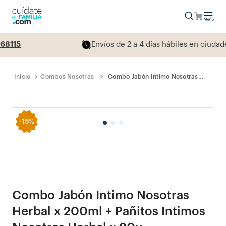
5
Envíos de 2 a 4 días hábiles en ciudades pr
Combos Nosotras
Combo Jabón Intimo Nosotras
Herbal x 200ml + Pañitos Intimos
Nosotras Herbal x 80u
-
15%
Nosotras
Combo Jabón Intimo Nosotras
Herbal x 200ml + Pañitos Intimos
Nosotras Herbal x 80u
Cargando comentarios…