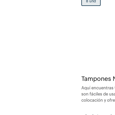
8 und
Tampones 
Aquí encuentras 
son fáciles de us
colocación y ofr