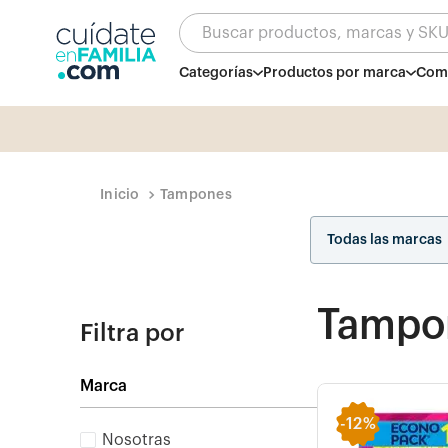
Buscar productos, marcas y SK
Categorías
Productos por marca
Comb
Tampones
Todas las marcas
Tampo
Filtra por
Marca
-
12%
Nosotras