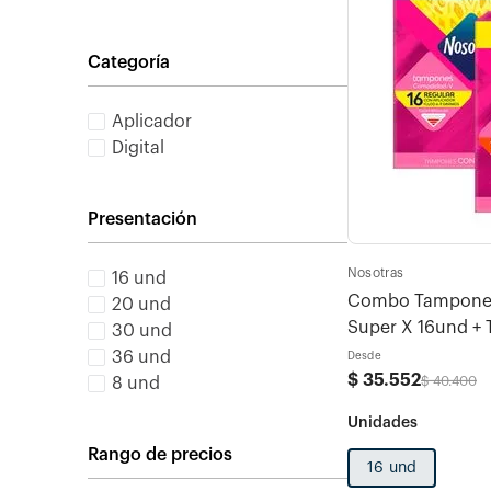
Categoría
Aplicador
Digital
Presentación
Nosotras
16 und
Combo Tampones
20 und
Super X 16und + Tampones regular con
30 und
aplicador x 16
36 und
Desde
$
35
.
552
$
40
.
400
8 und
Rango de precios
16 und