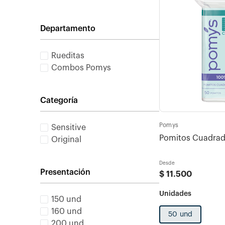
Departamento
Rueditas
Combos Pomys
Categoría
Pomys
Sensitive
Original
Desde
Presentación
$
11
.
500
150 und
160 und
50 und
200 und