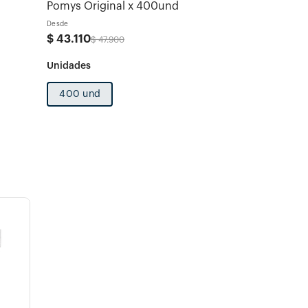
Pomys Original x 400und
Desde
$
43
.
110
$
47
.
900
400 und