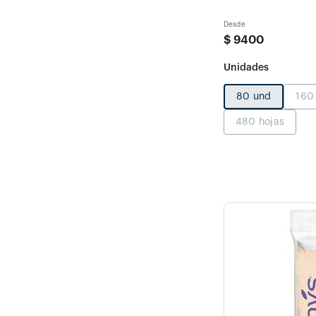
Desde
$
9400
80 und
160
480 hojas