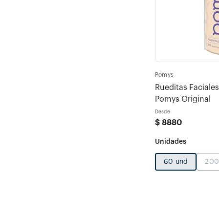
Pomys
Rueditas Faciale
Pomys Original
Desde
$
8880
60 und
200