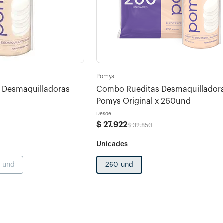
Pomys
s Desmaquilladoras
Combo Rueditas Desmaquillador
Pomys Original x 260und
Desde
$
27
.
922
$
32
.
850
 und
260 und