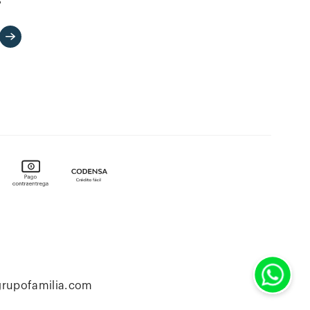
s
grupofamilia.com