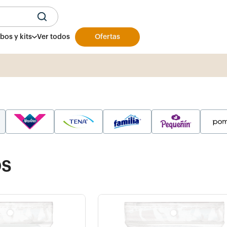
U
os y kits
Ver todos
Ofertas
Productos y presentaciones exclusivas
aqu
os