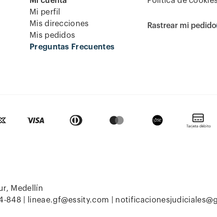
Mi cuenta
Política de cookie
Mi perfil
Mis direcciones
Rastrear mi pedido
Mis pedidos
Preguntas Frecuentes
ur, Medellín
4-848 |
lineae.gf@essity.com
|
notificacionesjudiciales@