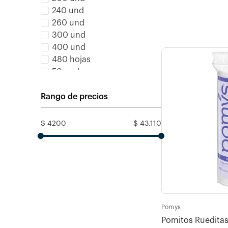
240 und
260 und
300 und
400 und
480 hojas
50 und
60 und
Rango de precios
$ 4200
$ 43.110
Pomys
Pomitos Rueditas