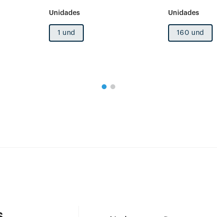
1 und
160 und
s