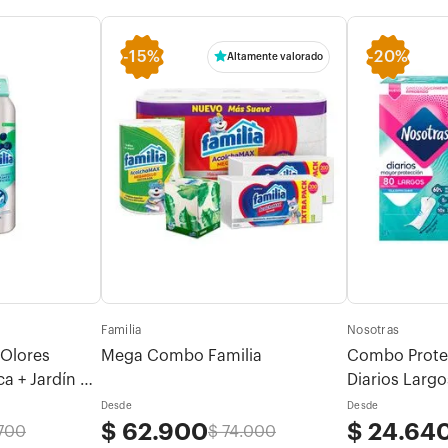
-
15%
-
20%
Altamente valorado
Familia
Nosotras
Olores
Mega Combo Familia
Combo Prote
a + Jardín de
Diarios Larg
Desde
Desde
$
62
.
900
$
24
.
64
700
$
74
.
000