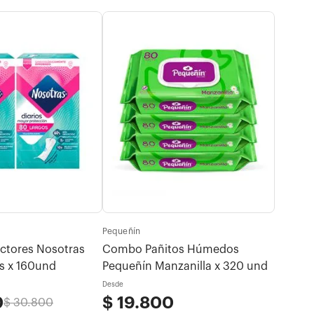
-
10
Pequeñín
Pomys
ctores Nosotras
Combo Pañitos Húmedos
Combo 
os x 160und
Pequeñín Manzanilla x 320 und
Desmaq
Origin
Desde
Desde
0
$
19
.
800
$
43
$
30
.
800