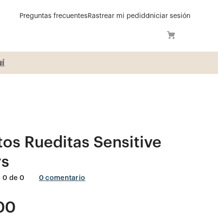
Preguntas frecuentes
Rastrear mi pedido
Iniciar sesión
í
os Rueditas Sensitive
s
0
de
0
0
comentario
00