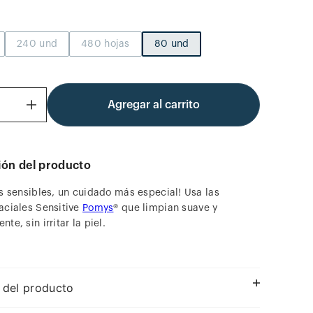
240 und
480 hojas
80 und
Agregar al carrito
＋
ión del producto
es sensibles, un cuidado más especial! Usa las
aciales Sensitive
Pomys
® que limpian suave y
te, sin irritar la piel.
 del producto