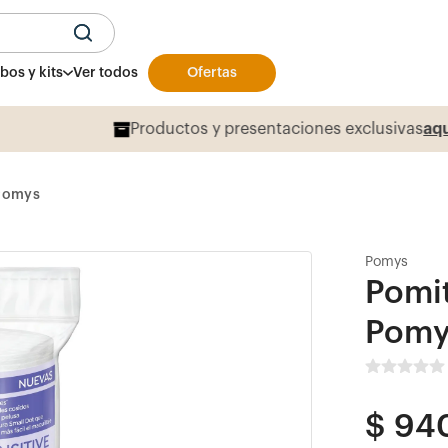
U
os y kits
Ver todos
Ofertas
Productos y presentaciones exclusivas
aqu
 Pomys
Pomys
Pomit
Pomy
$
94