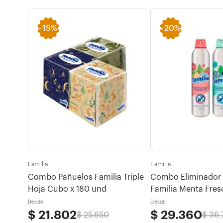
-
15%
-
20%
Familia
Familia
otras
Combo Pañuelos Familia Triple
Combo Eliminador 
Hoja Cubo x 180 und
Familia Menta Fresc
 x 80u
Verano
Desde
Desde
$
21
.
802
$
29
.
360
$
25
.
650
$
36
.