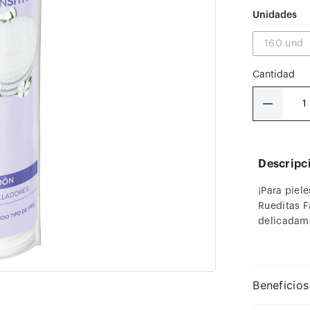
160 und
Cantidad
－
Descripc
¡Para piel
Rueditas F
delicadamen
Beneficios