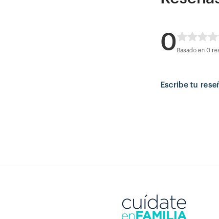
0
Basado en 0 re
Escribe tu rese