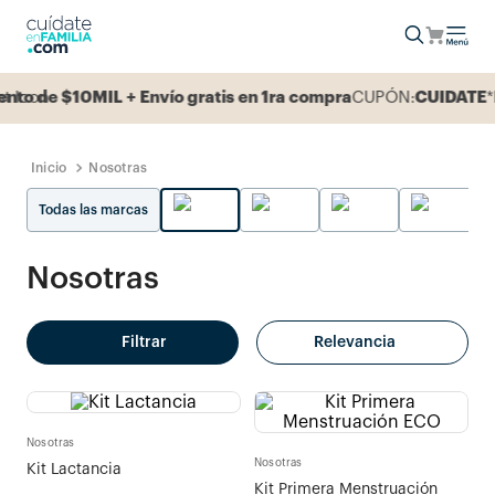
MIL + Envío gratis en 1ra compra
CUPÓN:
CUIDATE
*Pedido mí
Nosotras
Todas las marcas
Nosotras
Filtrar
Relevancia
Nosotras
Nosotras
Kit Lactancia
Kit Primera Menstruación