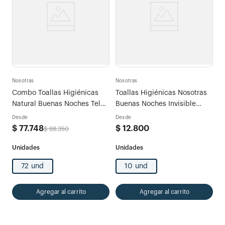
Nosotras
Nosotras
Combo Toallas Higiénicas
Toallas Higiénicas Nosotras
Natural Buenas Noches Tela
Buenas Noches Invisible
x 72und + 45 Diarios Largos
Rapisec
Desde
Desde
$
77
.
748
$
12
.
800
$
88
.
350
72 und
10 und
Agregar al carrito
Agregar al carrito