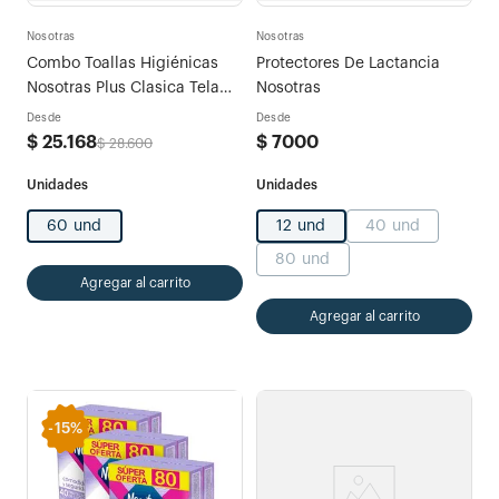
Nosotras
Nosotras
Combo Toallas Higiénicas
Protectores De Lactancia
Nosotras Plus Clasica Tela
Nosotras
Tipo Algodón x 60 und
Desde
Desde
$
25
.
168
$
7000
$
28
.
600
60 und
12 und
40 und
80 und
Agregar al carrito
Agregar al carrito
-
15%