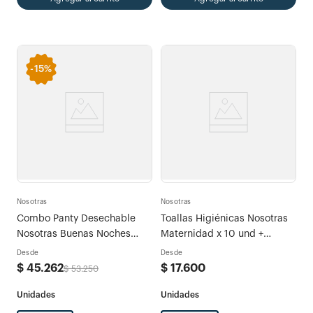
-
15%
Nosotras
Nosotras
Combo Panty Desechable
Toallas Higiénicas Nosotras
Nosotras Buenas Noches
Maternidad x 10 und +
Máxima Protección L-XL x
Buenas Noches x 3 und
Desde
Desde
15und
$
45
.
262
$
17
.
600
$
53
.
250