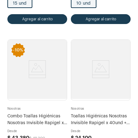
15 und
10 und
Agregar al carrito
Agregar al carrito
-
10%
Nosotras
Nosotras
Combo Toallas Higiénicas
Toallas Higiénicas Nosotras
Nosotras Invisible Rapigel x
Invisible Rapigel x 40und +
80 und
30 Protectores Multiestilo
Desde
Desde