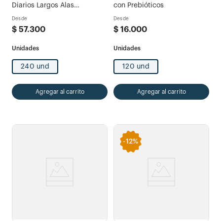
Diarios Largos Alas
con Prebióticos
Multiestilo x 240und
Desde
Desde
$
57
.
300
$
16
.
000
240 und
120 und
Agregar al carrito
Agregar al carrito
-
12%