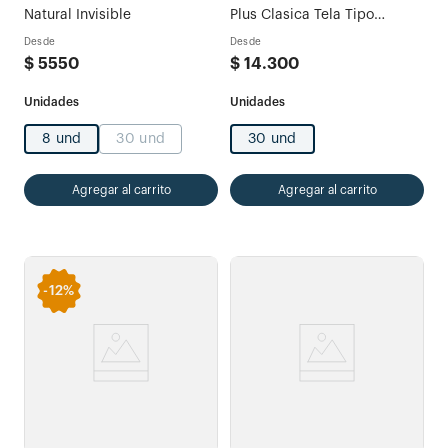
Natural Invisible
Plus Clasica Tela Tipo
Algodón
Desde
Desde
$
5550
$
14
.
300
8 und
30 und
30 und
Agregar al carrito
Agregar al carrito
-
12%