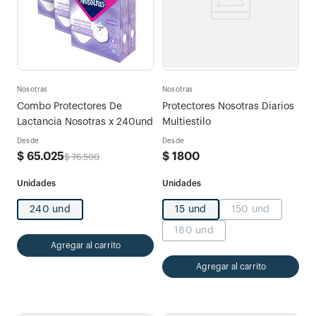
Nosotras
Nosotras
Combo Protectores De
Protectores Nosotras Diarios
Lactancia Nosotras x 240und
Multiestilo
Desde
Desde
$
65
.
025
$
1800
$
76
.
500
240 und
15 und
150 und
180 und
Agregar al carrito
Agregar al carrito