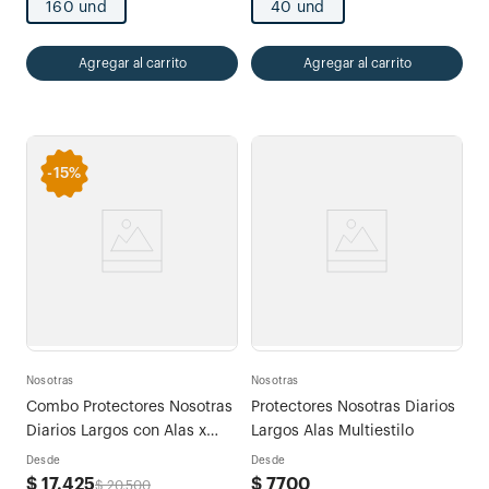
160 und
40 und
Agregar al carrito
Agregar al carrito
-
15%
Nosotras
Nosotras
Combo Protectores Nosotras
Protectores Nosotras Diarios
Diarios Largos con Alas x
Largos Alas Multiestilo
80und
Desde
Desde
$
17
.
425
$
7700
$
20
.
500