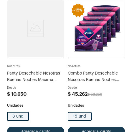
-
15%
Nosotras
Nosotras
Panty Desechable Nosotras
Combo Panty Desechable
Buenas Noches Maxima
Nosotras Buenas Noches
Proteccion
Máxima Protección M x
Desde
Desde
15und
$
10
.
650
$
45
.
262
$
53
.
250
3 und
15 und
Agregar al carrito
Agregar al carrito