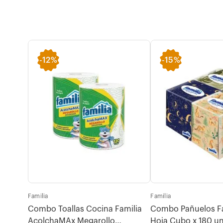
-
12%
-
15%
Familia
Familia
otras
Combo Toallas Cocina Familia
Combo Pañuelos Fam
AcolchaMAx Megarollo
Hoja Cubo x 180 u