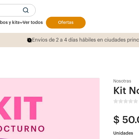
U
os y kits
Ver todos
Ofertas
Envíos de 2 a 4 días hábiles en ciudades princ
Nosotras
Kit N
$
50
.