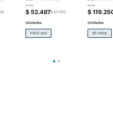
Desde
Desde
$
52
.
487
$
119
.
25
50
$
61
.
750
1000 und
45 rollos