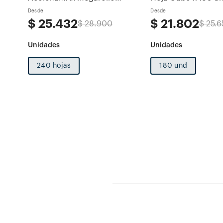
 x 80u
Decoradas 2 rollos x 120 hojas
Desde
Desde
$
25
.
432
$
21
.
802
$
28
.
900
$
25
.
6
240 hojas
180 und