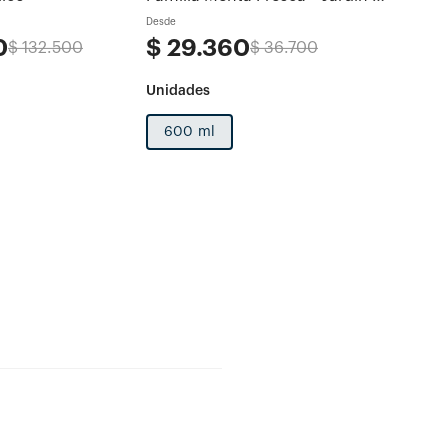
Verano
Desde
Desde
0
$
29
.
360
$
62
$
132
.
500
$
36
.
700
600 ml
1 und