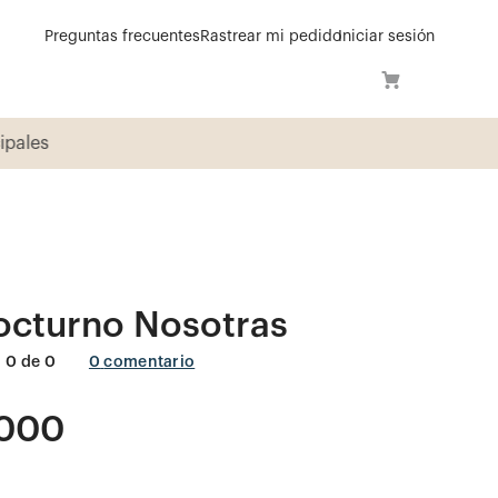
Preguntas frecuentes
Rastrear mi pedido
Iniciar sesión
ipales
octurno Nosotras
0
de
0
0
comentario
000