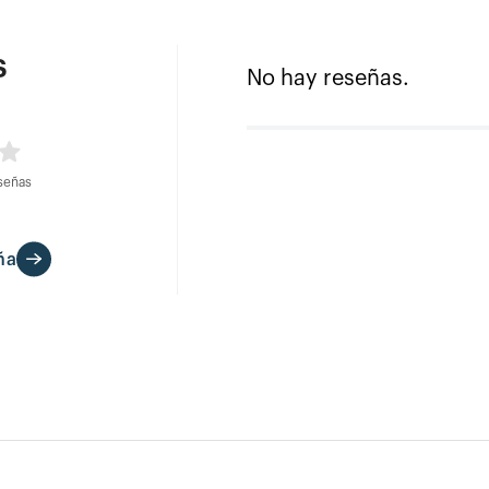
s
No hay reseñas.
señas
ña