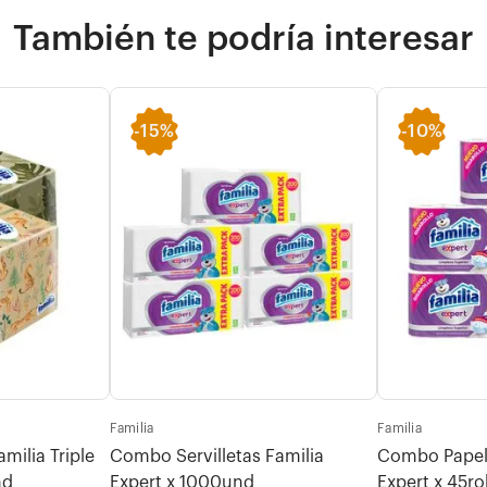
También te podría interesar
-
15%
-
10%
Familia
Familia
ilia Triple
Combo Servilletas Familia
Combo Papel 
nd
Expert x 1000und
Expert x 45ro