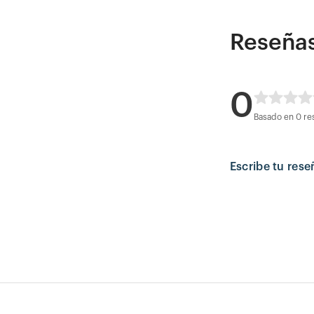
Reseña
0
Basado en 0 re
Escribe tu rese