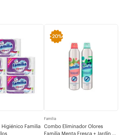
-
20%
-
15
Familia
Familia
Higiénico Familia
Combo Eliminador Olores
Mega C
llos
Familia Menta Fresca + Jardín de