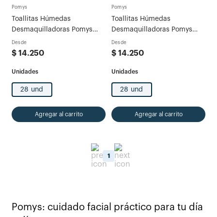
Pomys
Pomys
Toallitas Húmedas
Toallitas Húmedas
Desmaquilladoras Pomys
Desmaquilladoras Pomys
Aloe y Miel Pomys
Pepino y Caléndula Pomys
Desde
Desde
$
14
.
250
$
14
.
250
28 und
28 und
Agregar al carrito
Agregar al carrito
1
Pomys: cuidado facial práctico para tu día