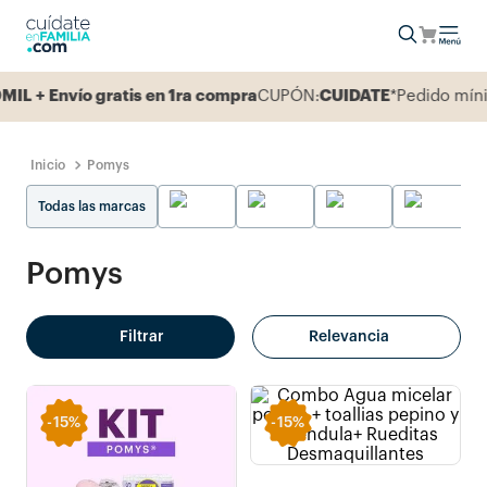
nvío gratis en 1ra compra
CUPÓN:
CUIDATE
*Pedido mínimo 10
Pomys
Todas las marcas
Pomys
Filtrar
Relevancia
-
15%
-
15%