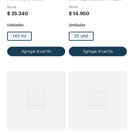
Piel Mixta a Grasa
Desde
Desde
$
25
.
340
$
14
.
950
145 ml
25 und
Agregar al carrito
Agregar al carrito