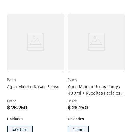
Pomys
Pomys
Agua Micelar Rosas Pomys
Agua Micelar Rosas Pomys
400ml + Rueditas Faciales
Desmaquilladoras Original x
Desde
Desde
60u
$
26
.
250
$
26
.
250
400 ml
1 und