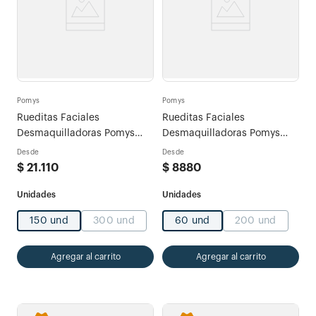
Pomys
Pomys
Rueditas Faciales
Rueditas Faciales
Desmaquilladoras Pomys
Desmaquilladoras Pomys
Sensitive
Original
Desde
Desde
$
21
.
110
$
8880
150 und
300 und
60 und
200 und
Agregar al carrito
Agregar al carrito