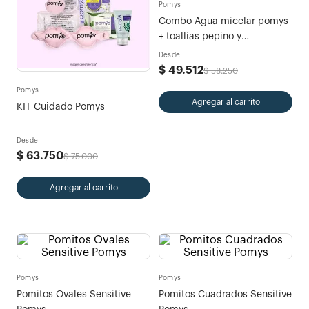
Pomys
Combo Agua micelar pomys
+ toallias pepino y
calendula+ Rueditas
Desde
Desmaquillantes
$
49
.
512
$
58
.
250
Pomys
Agregar al carrito
KIT Cuidado Pomys
Desde
$
63
.
750
$
75
.
000
Agregar al carrito
Pomys
Pomys
Pomitos Ovales Sensitive
Pomitos Cuadrados Sensitive