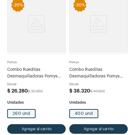
-
20%
-
20%
Pomys
Pomys
Combo Rueditas
Combo Rueditas
Desmaquilladoras Pomys
Desmaquilladoras Pomys
Original x 260und
Original x 400und
Desde
Desde
$
26
.
280
$
38
.
320
$
32
.
850
$
47
.
900
260 und
400 und
Agregar al carrito
Agregar al carrito