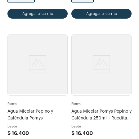
Agregar al carrito
Agregar al carrito
Pomys
Pomys
Agua Micelar Pepino y
Agua Micelar Pomys Pepino y
Caléndula Pomys
Caléndula 250ml + Rueditas
Faciales Original x 60u
Desde
Desde
$
16
.
400
$
16
.
400