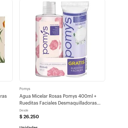
Pomys
ras
Agua Micelar Rosas Pomys 400ml +
Rueditas Faciales Desmaquilladoras
Original x 60u
Desde
$
26
.
250