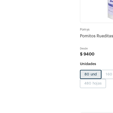
Pomys
Pomitos Rueditas
Desde
$
9400
80 und
160
480 hojas