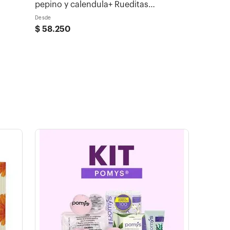
pepino y calendula+ Rueditas
Desmaquillantes
Desde
$
58
.
250