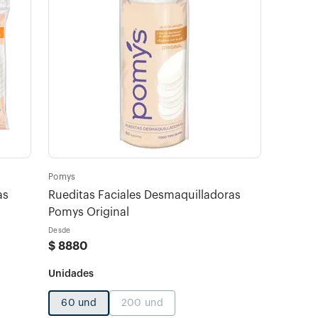
Pomys
as
Rueditas Faciales Desmaquilladoras
Pomys Original
Desde
$
8880
60 und
200 und