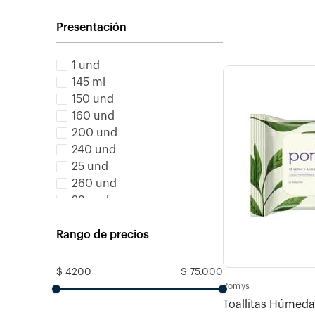
Presentación
1 und
145 ml
150 und
160 und
200 und
240 und
25 und
260 und
28 und
300 und
Rango de precios
$ 4200
$ 75.000
Pomys
Toallitas Húmed