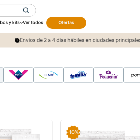
U
os y kits
Ver todos
Ofertas
Productos y presentaciones exclusivas
aqu
-
10%