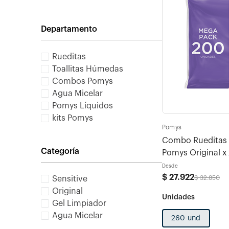
Departamento
Rueditas
Toallitas Húmedas
Combos Pomys
Agua Micelar
Pomys Líquidos
kits Pomys
Pomys
Combo Rueditas 
Categoría
Pomys Original 
Desde
$
27
.
922
$
32
.
850
Sensitive
Original
Gel Limpiador
Agua Micelar
260 und