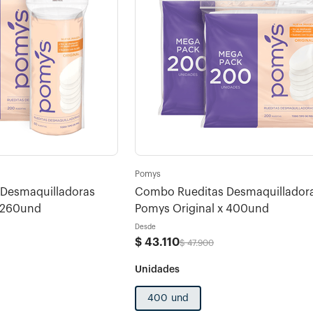
Pomys
Desmaquilladoras
Combo Rueditas Desmaquillador
x 260und
Pomys Original x 400und
Desde
$
43
.
110
$
47
.
900
400 und