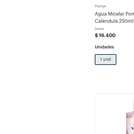
Pomys
Agua Micelar Pom
Caléndula 250ml 
Original x 60u
Desde
$
16
.
400
1 und