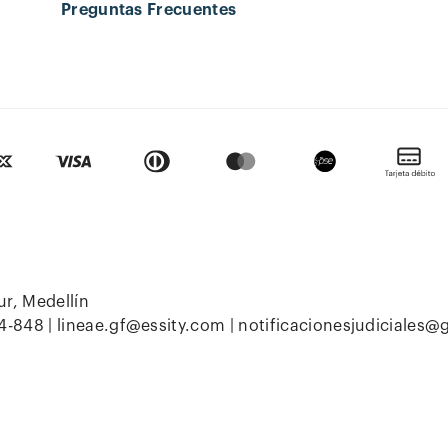
Preguntas Frecuentes
ur, Medellín
4-848 |
lineae.gf@essity.com
|
notificacionesjudiciales@