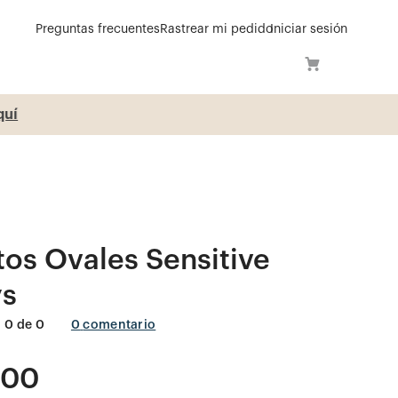
Preguntas frecuentes
Rastrear mi pedido
Iniciar sesión
í
os Ovales Sensitive
s
0
de
0
0
comentario
500