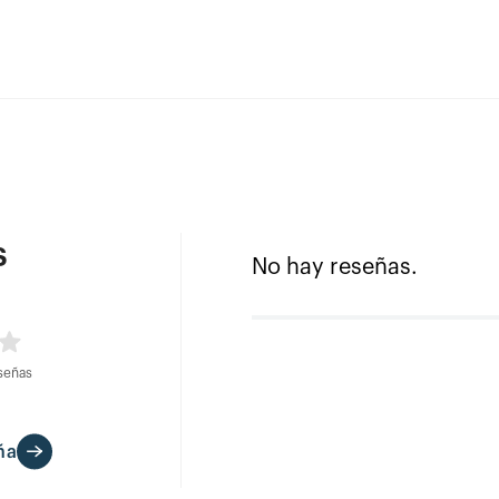
s
No hay reseñas.
señas
ña