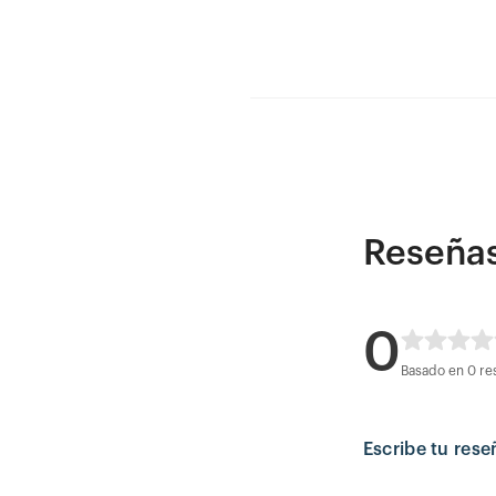
Reseña
0
Basado en 0 re
Escribe tu rese