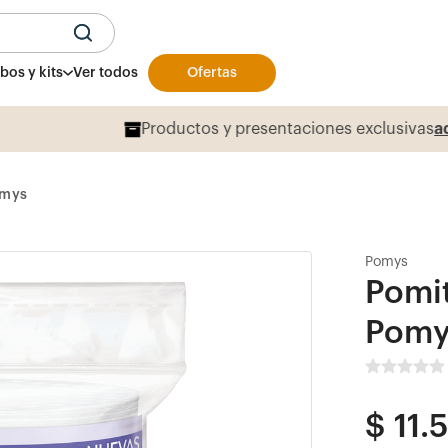
U
os y kits
Ver todos
Ofertas
Productos y presentaciones exclusivas
aqu
omys
Pomys
Pomit
Pomy
$
11
.