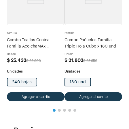
Fami
tras
Com
Familia
Familia
Exp
Combo Toallas Cocina
Combo Pañuelos Familia
Des
Familia AcolchaMAx
Triple Hoja Cubo x 180 und
$
5
Megarollo Decoradas 2 rollos
Desde
Desde
x 120 hojas
$
25
.
432
$
21
.
802
$
28
.
900
$
25
.
650
240 hojas
180 und
Agregar al carrito
Agregar al carrito