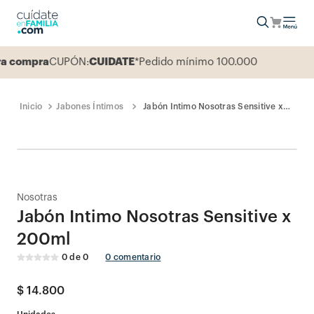
 compra
CUPÓN:
CUIDATE
*Pedido mínimo 100.000
Jabones Íntimos
Jabón Intimo Nosotras Sensitive x
200ml
Nosotras
Jabón Intimo Nosotras Sensitive x
200ml
0
de
0
0
comentario
$
14
.
800