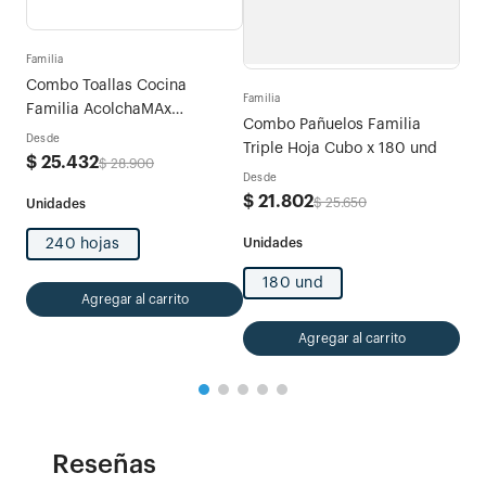
Familia
Fami
tras
Combo Toallas Cocina
Com
Familia
Familia AcolchaMAx
Exp
Combo Pañuelos Familia
Megarollo Decoradas 2 rollos
Desde
Des
Triple Hoja Cubo x 180 und
x 120 hojas
$
25
.
432
$
5
$
28
.
900
Desde
$
21
.
802
$
25
.
650
240 hojas
180 und
Agregar al carrito
Agregar al carrito
Reseñas