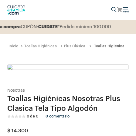
 compra
CUPÓN:
CUIDATE
*Pedido mínimo 100.000
Toallas Higiénicas
Plus Clásica
Toallas Higiénicas
Nosotras Plus
Clasica Tela Tipo
Algodón
Nosotras
Toallas Higiénicas Nosotras Plus
Clasica Tela Tipo Algodón
0
de
0
0
comentario
$
14
.
300