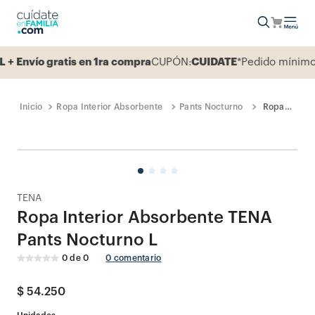
Envío gratis en 1ra compra
CUPÓN:
CUIDATE
*Pedido mínimo 1
Ropa Interior Absorbente
Pants Nocturno
Ropa
Interior
Absorbente
TENA
Pants
Nocturno
L
TENA
Ropa Interior Absorbente TENA
Pants Nocturno L
0
de
0
0
comentario
$
54
.
250