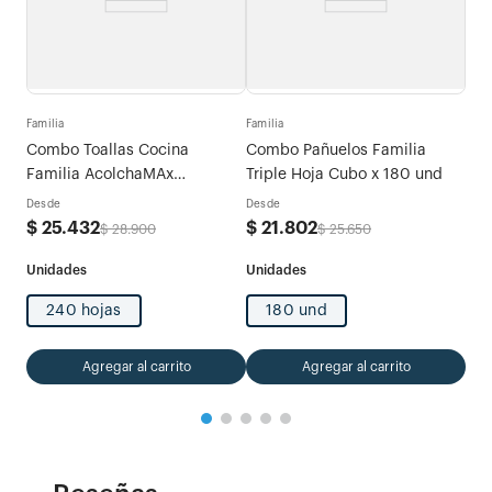
Fami
tras
Com
Familia
Familia
Exp
Combo Toallas Cocina
Combo Pañuelos Familia
Des
Familia AcolchaMAx
Triple Hoja Cubo x 180 und
$
5
Megarollo Decoradas 2 rollos
Desde
Desde
x 120 hojas
$
25
.
432
$
21
.
802
$
28
.
900
$
25
.
650
240 hojas
180 und
Agregar al carrito
Agregar al carrito