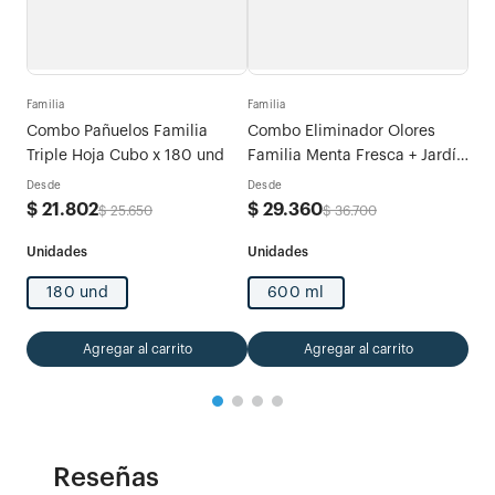
Fami
tras
Meg
Familia
Familia
Combo Pañuelos Familia
Combo Eliminador Olores
Des
Triple Hoja Cubo x 180 und
Familia Menta Fresca + Jardín
$
6
de Verano
Desde
Desde
$
21
.
802
$
29
.
360
$
25
.
650
$
36
.
700
180 und
600 ml
Agregar al carrito
Agregar al carrito
Reseñas