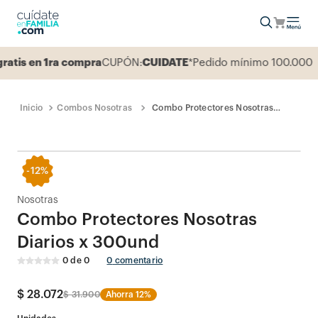
is en 1ra compra
CUPÓN:
CUIDATE
*Pedido mínimo 100.000
Combos Nosotras
Combo Protectores Nosotras
Diarios x 300und
-
12%
Nosotras
Combo Protectores Nosotras
Diarios x 300und
0
de
0
0
comentario
$
28
.
072
$
31
.
900
Ahorra
12%