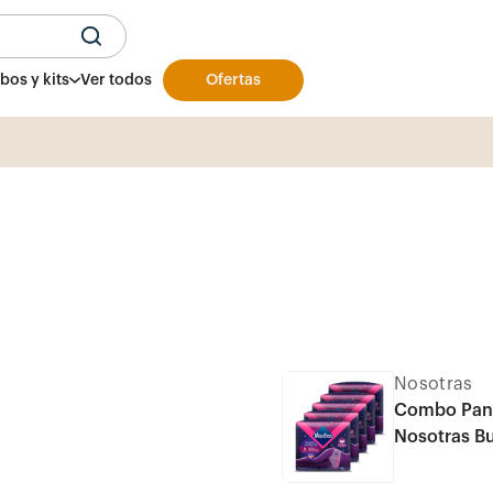
U
os y kits
Ver todos
Ofertas
Envíos de 2 a 4 días hábiles en ciudades princ
Nosotras
Combo Pant
Nosotras B