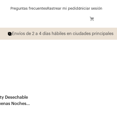
Preguntas frecuentes
Rastrear mi pedido
Iniciar sesión
ipales
y Desechable
uenas Noches
Máxima Protección M x 15und