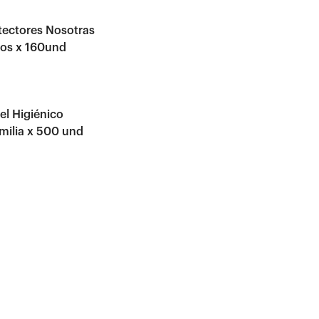
ectores Nosotras
gos x 160und
l Higiénico
ilia x 500 und