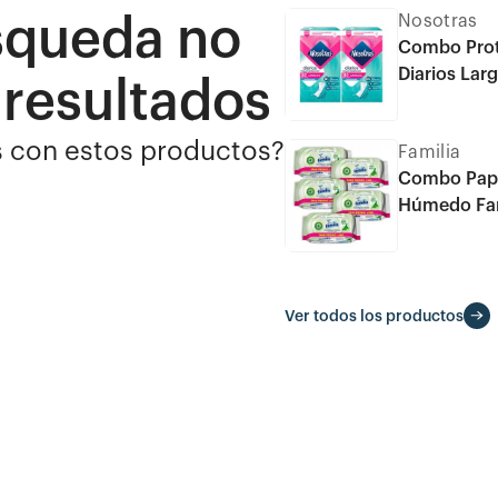
Nosotras
squeda no
Combo Prot
Diarios Lar
 resultados
s con estos productos?
Familia
Combo Pape
Húmedo Fam
Ver todos los productos