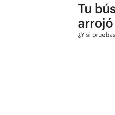
Tu bú
arrojó
¿Y si prueba