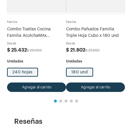
Fami
tras
Com
Familia
Familia
Exp
Combo Toallas Cocina
Combo Pañuelos Familia
Des
Familia AcolchaMAx
Triple Hoja Cubo x 180 und
$
5
Megarollo Decoradas 2 rollos
Desde
Desde
x 120 hojas
$
25
.
432
$
21
.
802
$
28
.
900
$
25
.
650
240 hojas
180 und
Agregar al carrito
Agregar al carrito
Reseñas