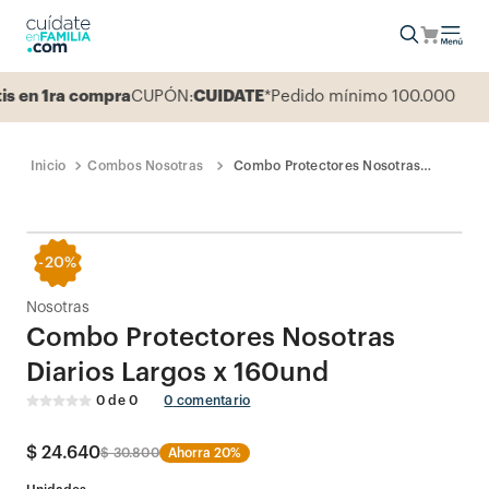
en 1ra compra
CUPÓN:
CUIDATE
*Pedido mínimo 100.000
Combos Nosotras
Combo Protectores Nosotras
Diarios Largos x 160und
-
20%
Nosotras
Combo Protectores Nosotras
Diarios Largos x 160und
0
de
0
0
comentario
$
24
.
640
$
30
.
800
Ahorra
20%