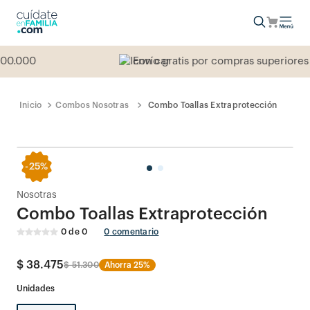
0.000
Envío gratis por compras superiores 
Combos Nosotras
Combo Toallas Extraprotección
-
25%
Nosotras
Combo Toallas Extraprotección
0
de
0
0
comentario
$
38
.
475
$
51
.
300
Ahorra
25%