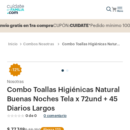
o gratis en 1ra compra
CUPÓN:
CUIDATE
*Pedido mínimo 100.0
Combos Nosotras
Combo Toallas Higiénicas Natural
Buenas Noches Tela x 72und + 45
Diarios Largos
-
12%
Nosotras
Combo Toallas Higiénicas Natural
Buenas Noches Tela x 72und + 45
Diarios Largos
0
de
0
0
comentario
$
77
.
748
$
88
.
350
Ahorra
12%