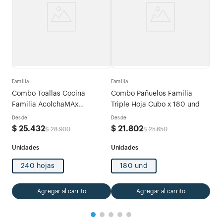
Fami
tras
Com
Familia
Familia
Exp
Combo Toallas Cocina
Combo Pañuelos Familia
Des
Familia AcolchaMAx
Triple Hoja Cubo x 180 und
$
5
Megarollo Decoradas 2 rollos
Desde
Desde
x 120 hojas
$
25
.
432
$
21
.
802
$
28
.
900
$
25
.
650
240 hojas
180 und
Agregar al carrito
Agregar al carrito