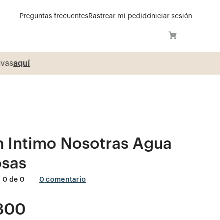
Preguntas frecuentes
Rastrear mi pedido
Iniciar sesión
í
n Intimo Nosotras Agua
osas
0
de
0
0
comentario
800