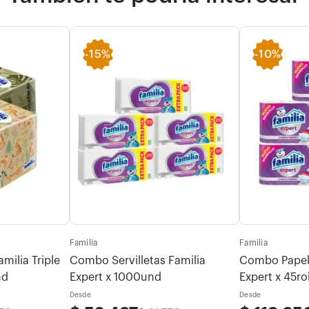
-
15%
-
10%
Familia
Familia
ilia Triple
Combo Servilletas Familia
Combo Papel 
nd
Expert x 1000und
Expert x 45ro
Desde
Desde