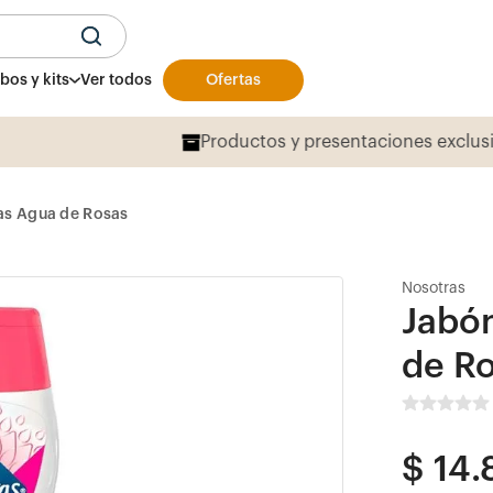
U
os y kits
Ver todos
Ofertas
Productos y presentaciones exclusivas
aqu
as Agua de Rosas
Nosotras
Jabó
de R
$
14
.