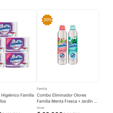
-
20%
-
15
Familia
Familia
Higiénico Familia
Combo Eliminador Olores
Mega C
llos
Familia Menta Fresca + Jardín de
Verano
Desde
Desde