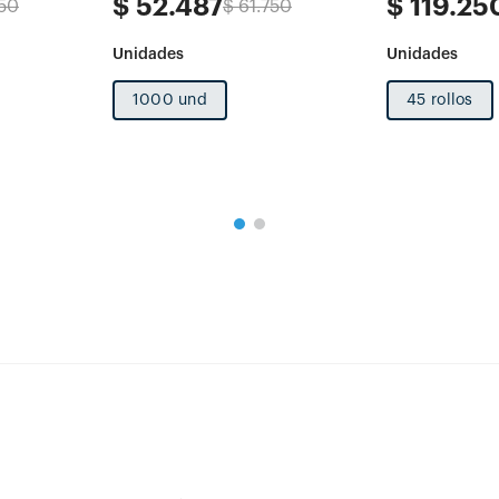
$
52
.
487
$
119
.
25
50
$
61
.
750
1000 und
45 rollos