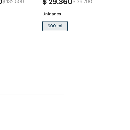
0
$
29
.
360
$
62
$
132
.
500
$
36
.
700
600 ml
1 und