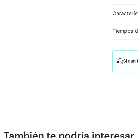
Caracterís
Tiempos d
Si aun 
También te podría interesar