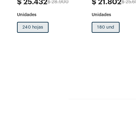
$
25
.
432
$
21
.
802
$
28
.
900
$
25
.
6
240 hojas
180 und