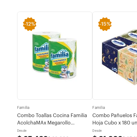
-
12%
-
15%
Familia
Familia
otras
Combo Toallas Cocina Familia
Combo Pañuelos Fam
AcolchaMAx Megarollo
Hoja Cubo x 180 u
 x 80u
Decoradas 2 rollos x 120 hojas
Desde
Desde