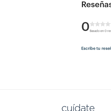
Reseña
0
Basado en 0 re
Escribe tu rese