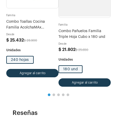
Familia
Fami
tras
Combo Toallas Cocina
Com
Familia
Familia AcolchaMAx
Exp
Combo Pañuelos Familia
Megarollo Decoradas 2 rollos
Desde
Des
Triple Hoja Cubo x 180 und
x 120 hojas
$
25
.
432
$
4
$
28
.
900
Desde
$
21
.
802
$
25
.
650
240 hojas
180 und
Agregar al carrito
Agregar al carrito
Reseñas