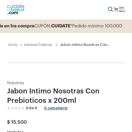
en 1ra compra
CUPÓN:
CUIDATE
*Pedido mínimo 100.000
Jabones Íntimos
Jabon Intimo Nosotras Con
Prebioticos x 200ml
Nosotras
Jabon Intimo Nosotras Con
Prebioticos x 200ml
0
de
0
0
comentario
$
15
.
500