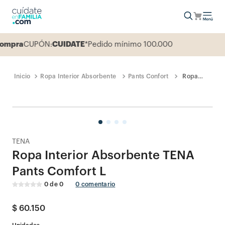
mpra
CUPÓN:
CUIDATE
*Pedido mínimo 100.000
Ropa Interior Absorbente
Pants Confort
Ropa
Interior
Absorbente
TENA
Pants
Comfort
L
TENA
Ropa Interior Absorbente TENA
Pants Comfort L
0
de
0
0
comentario
$
60
.
150