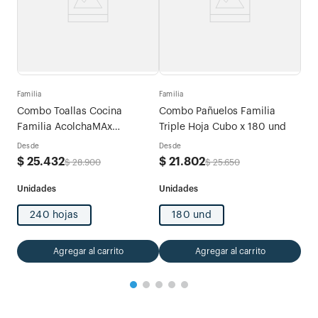
Fami
tras
Com
Familia
Familia
Exp
Combo Toallas Cocina
Combo Pañuelos Familia
Des
Familia AcolchaMAx
Triple Hoja Cubo x 180 und
$
4
Megarollo Decoradas 2 rollos
Desde
Desde
x 120 hojas
$
25
.
432
$
21
.
802
$
28
.
900
$
25
.
650
240 hojas
180 und
Agregar al carrito
Agregar al carrito