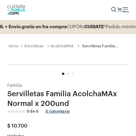
Envío gratis en 1ra compra
CUPÓN:
CUIDATE
*Pedido mínimo 1
Servilletas
AcolchaMAX
Servilletas Familia
AcolchaMAx Normal x
200und
Familia
Servilletas Familia AcolchaMAx
Normal x 200und
0
de
0
0
comentario
$
10
.
700