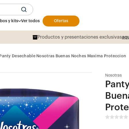
U
os y kits
Ver todos
Ofertas
Productos y presentaciones exclusivas
aqu
Panty Desechable Nosotras Buenas Noches Maxima Proteccion
Nosotras
Pant
Buen
Prot