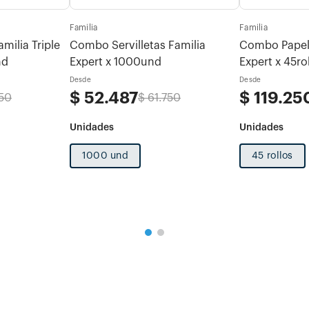
Familia
Familia
ilia Triple
Combo Servilletas Familia
Combo Papel 
nd
Expert x 1000und
Expert x 45ro
Desde
Desde
$
52
.
487
$
119
.
25
50
$
61
.
750
1000 und
45 rollos