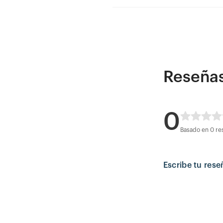
Reseña
0
Basado en 0 re
Escribe tu rese