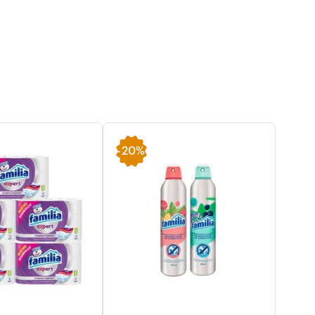
-
20%
-
15