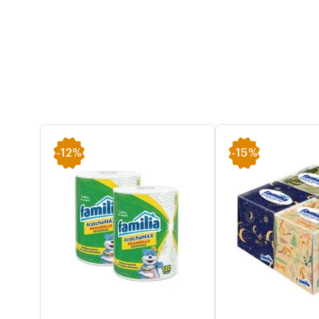
-
12%
-
15%