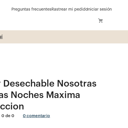
Preguntas frecuentes
Rastrear mi pedido
Iniciar sesión
í
y Desechable Nosotras
as Noches Maxima
eccion
0
de
0
0
comentario