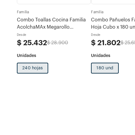
Familia
Familia
otras
Combo Toallas Cocina Familia
Combo Pañuelos Fam
AcolchaMAx Megarollo
Hoja Cubo x 180 u
 x 80u
Decoradas 2 rollos x 120 hojas
Desde
Desde
$
25
.
432
$
21
.
802
$
28
.
900
$
25
.
6
240 hojas
180 und