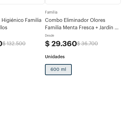
Familia
Familia
Higiénico Familia
Combo Eliminador Olores
Mega C
llos
Familia Menta Fresca + Jardín de
Verano
Desde
Desde
0
$
29
.
360
$
62
$
132
.
500
$
36
.
700
600 ml
1 und