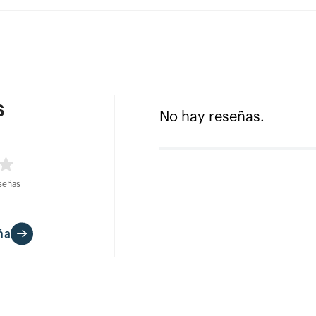
s
No hay reseñas.
señas
ña