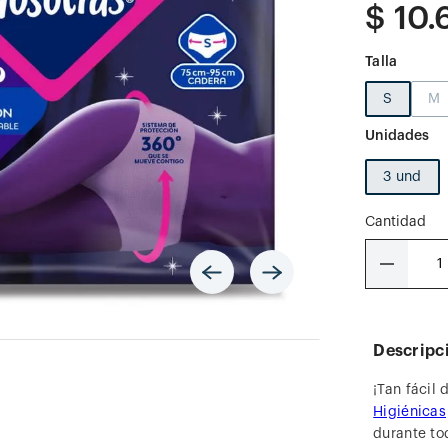
$
10
.
Talla
S
M
3 und
Cantidad
－
Descripc
¡Tan fácil
Higiénicas
durante to