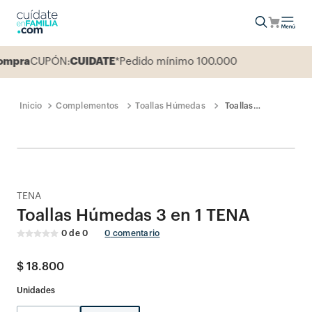
mpra
CUPÓN:
CUIDATE
*Pedido mínimo 100.000
Complementos
Toallas Húmedas
Toallas
Húmedas 3 en 1
TENA
TENA
Toallas Húmedas 3 en 1 TENA
0
de
0
0
comentario
$
18
.
800