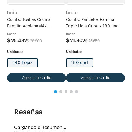
Fami
tras
Com
Familia
Familia
Exp
Combo Toallas Cocina
Combo Pañuelos Familia
Des
Familia AcolchaMAx
Triple Hoja Cubo x 180 und
$
5
Megarollo Decoradas 2 rollos
Desde
Desde
x 120 hojas
$
25
.
432
$
21
.
802
$
28
.
900
$
25
.
650
240 hojas
180 und
Agregar al carrito
Agregar al carrito
Reseñas
Cargando el resumen…