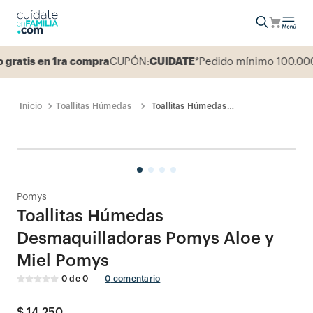
atis en 1ra compra
CUPÓN:
CUIDATE
*Pedido mínimo 100.000
Toallitas Húmedas
Toallitas Húmedas
Desmaquilladoras Pomys Aloe y
Miel Pomys
Pomys
Toallitas Húmedas
Desmaquilladoras Pomys Aloe y
Miel Pomys
0
de
0
0
comentario
$
14
.
250