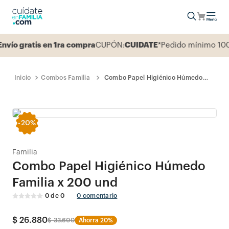
o gratis en 1ra compra
CUPÓN:
CUIDATE
*Pedido mínimo 100.0
Combos Familia
Combo Papel Higiénico Húmedo
Familia x 200 und
-
20%
Familia
Combo Papel Higiénico Húmedo
Familia x 200 und
0
de
0
0
comentario
$
26
.
880
$
33
.
600
Ahorra
20%