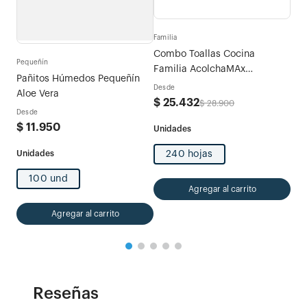
Familia
Fami
tras
Combo Toallas Cocina
Com
Pequeñín
Familia AcolchaMAx
Tri
Pañitos Húmedos Pequeñín
Megarollo Decoradas 2 rollos
Desde
Des
Aloe Vera
x 120 hojas
$
25
.
432
$
2
$
28
.
900
Desde
$
11
.
950
240 hojas
100 und
Agregar al carrito
Agregar al carrito
Reseñas