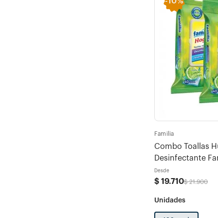
-
10%
Familia
Combo Toallas 
Desinfectante Fa
(40und c/u)
Desde
$
19
.
710
$
21
.
900