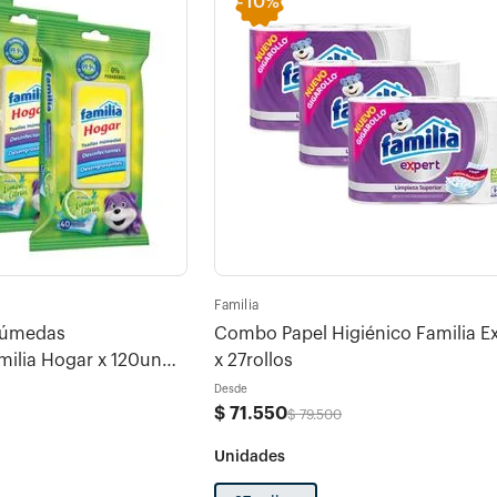
-
10%
Familia
Húmedas
Combo Papel Higiénico Familia E
milia Hogar x 120und
x 27rollos
Desde
$
71
.
550
$
79
.
500