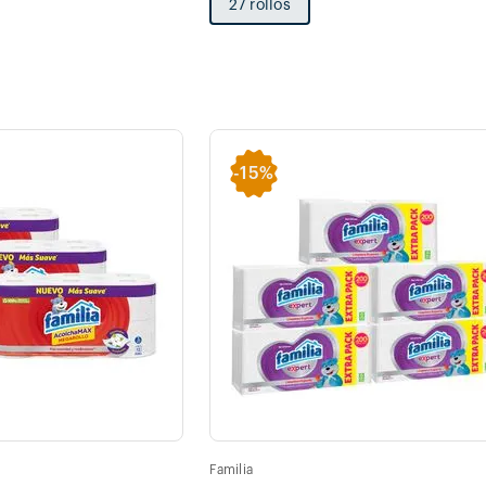
27 rollos
-
15%
Familia