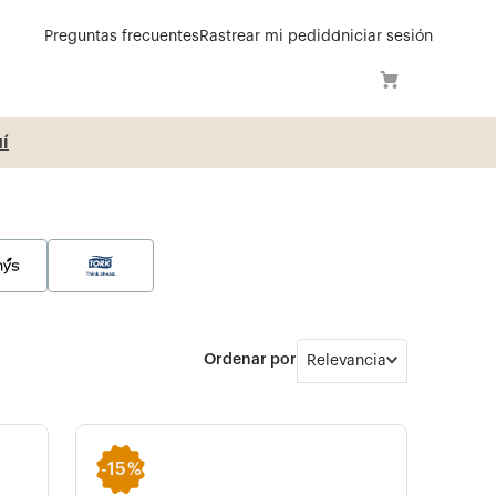
Preguntas frecuentes
Rastrear mi pedido
Iniciar sesión
í
Relevancia
-
15%