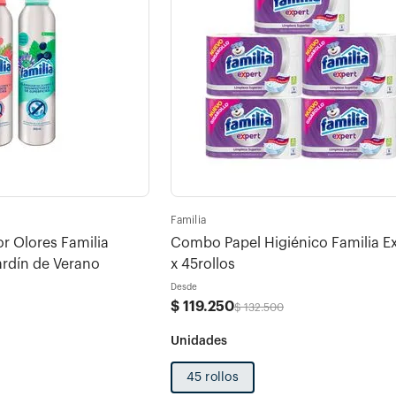
Familia
 Olores Familia
Combo Papel Higiénico Familia E
ardín de Verano
x 45rollos
Desde
$
119
.
250
$
132
.
500
45 rollos