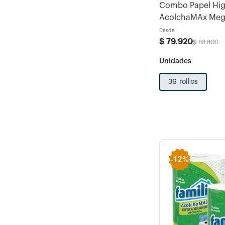
Combo Papel Higi
AcolchaMAx Mega
Desde
$
79
.
920
$
88
.
800
36 rollos
-
12%