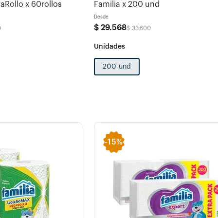
Rollo x 60rollos
Familia x 200 und
Desde
$
29
.
568
0
$
33
.
600
200 und
-
15%