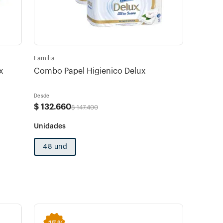
Familia
x
Combo Papel Higienico Delux
Desde
$
132
.
660
$
147
.
400
48 und