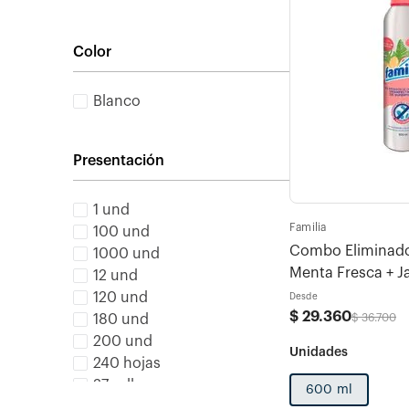
Color
Blanco
Presentación
1 und
Familia
100 und
Combo Eliminador
1000 und
Menta Fresca + J
12 und
120 und
Desde
$
29
.
360
$
36
.
700
180 und
200 und
240 hojas
27 rollos
600 ml
36 rollos