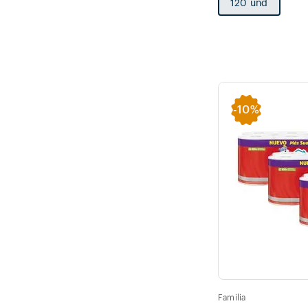
120 und
-
10%
Familia