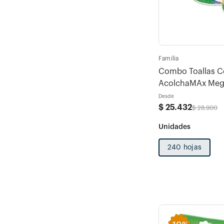
Familia
Combo Toallas Co
AcolchaMAx Mega
rollos x 120 hojas
Desde
$
25
.
432
$
28
.
900
240 hojas