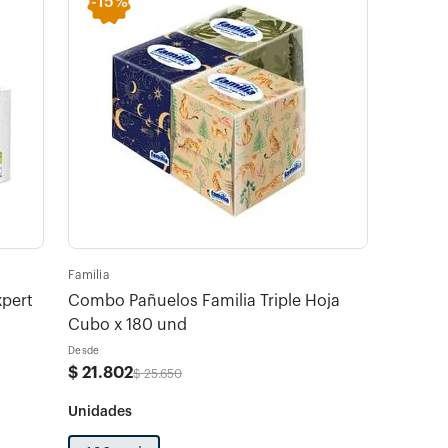
-
15%
Familia
xpert
Combo Pañuelos Familia Triple Hoja
Cubo x 180 und
Desde
$
21
.
802
$
25
.
650