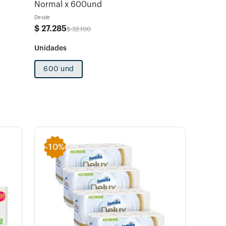
Normal x 600und
Desde
$
27
.
285
$
32
.
100
600 und
-
10%