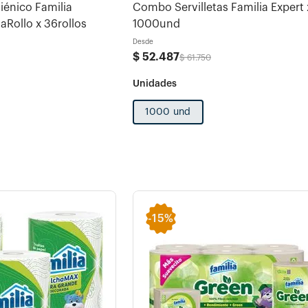
énico Familia
Combo Servilletas Familia Expert 
Rollo x 36rollos
1000und
Desde
$
52
.
487
$
61
.
750
1000 und
-
15%