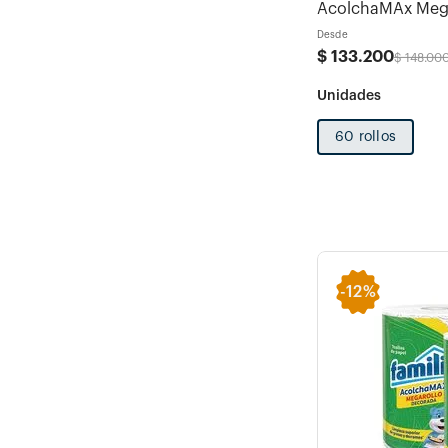
AcolchaMAx Mega
Desde
$
133
.
200
$
148
.
00
60 rollos
-
12%