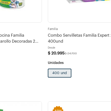
Familia
cina Familia
Combo Servilletas Familia Expert 
rollo Decoradas 2
400und
Desde
$
20
.
995
$
24
.
700
400 und