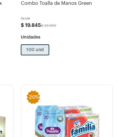
x
Combo Toalla de Manos Green
Desde
$
19
.
845
$
22
.
050
100 und
-
20%