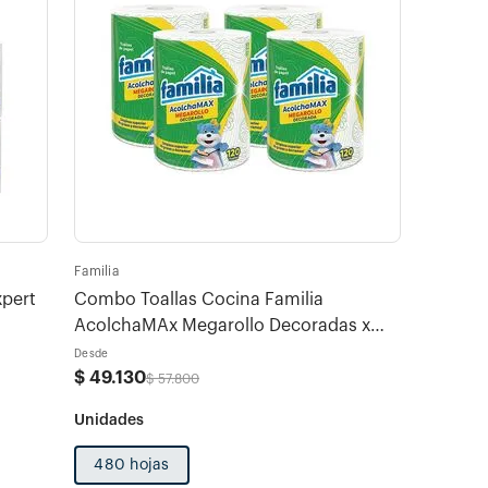
Familia
xpert
Combo Toallas Cocina Familia
AcolchaMAx Megarollo Decoradas x
480hojas (120 hojas c/u)
Desde
$
49
.
130
$
57
.
800
480 hojas