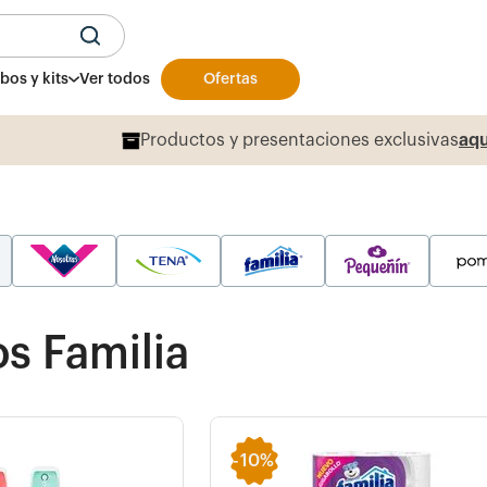
U
os y kits
Ver todos
Ofertas
Productos y presentaciones exclusivas
aqu
 Familia
-
10%