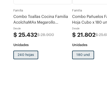
Familia
Familia
otras
Combo Toallas Cocina Familia
Combo Pañuelos Fam
AcolchaMAx Megarollo
Hoja Cubo x 180 u
 x 80u
Decoradas 2 rollos x 120 hojas
Desde
Desde
$
25
.
432
$
21
.
802
$
28
.
900
$
25
.
6
240 hojas
180 und