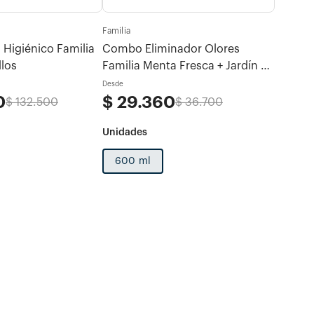
Familia
Familia
Higiénico Familia
Combo Eliminador Olores
Mega C
llos
Familia Menta Fresca + Jardín de
Verano
Desde
Desde
0
$
29
.
360
$
62
$
132
.
500
$
36
.
700
600 ml
1 und