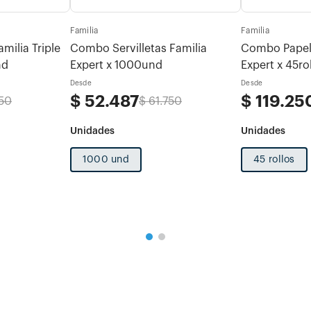
Familia
Familia
ilia Triple
Combo Servilletas Familia
Combo Papel 
nd
Expert x 1000und
Expert x 45ro
Desde
Desde
$
52
.
487
$
119
.
25
50
$
61
.
750
1000 und
45 rollos