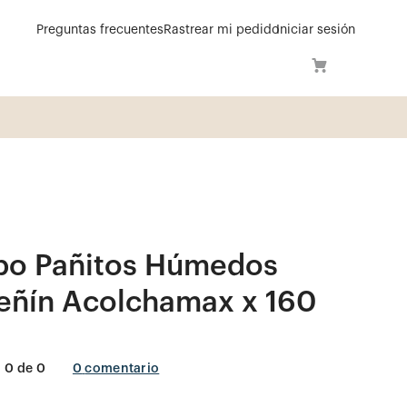
Preguntas frecuentes
Rastrear mi pedido
Iniciar sesión
í
o Pañitos Húmedos
eñín Acolchamax x 160
0
de
0
0
comentario