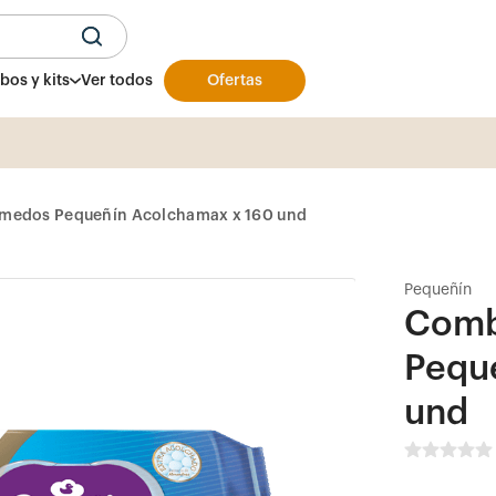
U
os y kits
Ver todos
Ofertas
Productos y presentaciones exclusivas
aqu
medos Pequeñín Acolchamax x 160 und
Pequeñín
Comb
Pequ
und