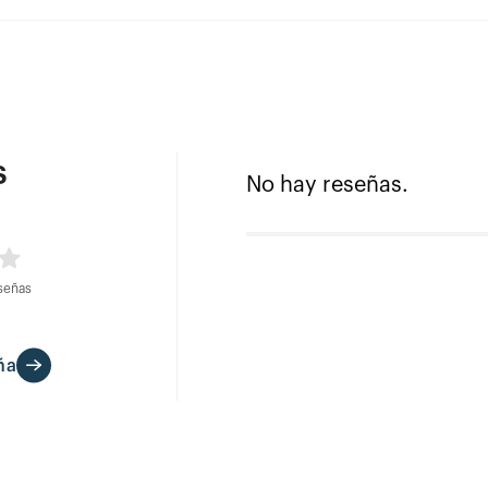
s
No hay reseñas.
señas
ña