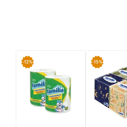
-
12%
-
15%