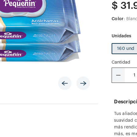
$
31
.
Color
:
Blan
160 und
Cantidad
－
Descripc
Tus aliado
suavidad c
más rendid
más, es m