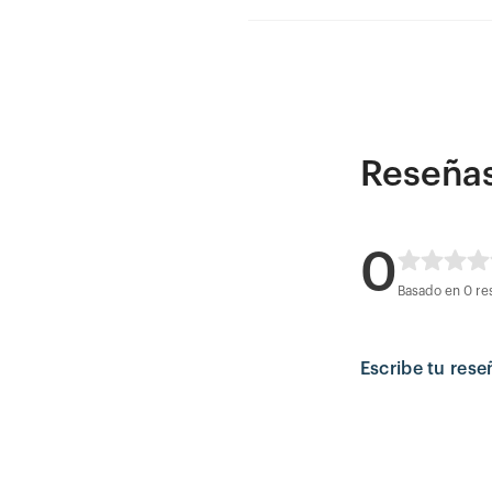
Reseña
0
Basado en 0 re
Escribe tu rese