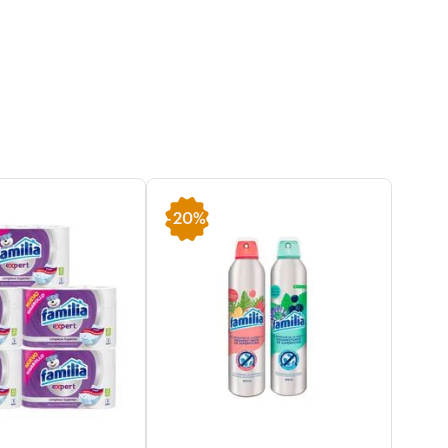
-
20%
-
15