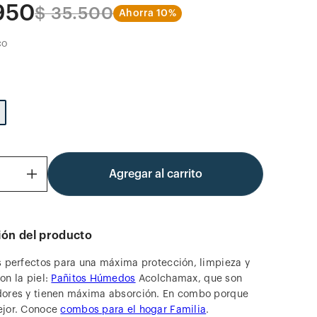
950
$
35
.
500
Ahorra
10%
co
Agregar al carrito
＋
ión del producto
s perfectos para una máxima protección, limpieza y
on la piel:
Pañitos Húmedos
Acolchamax, que son
ores y tienen máxima absorción. En combo porque
ejor. Conoce
combos para el hogar Familia
.