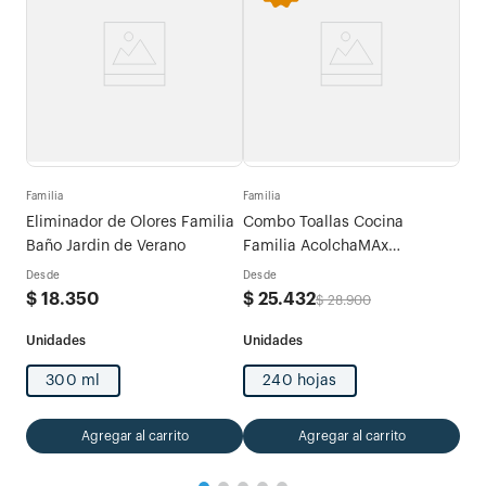
Fami
tras
Com
Familia
Familia
Tri
Eliminador de Olores Familia
Combo Toallas Cocina
Des
Baño Jardin de Verano
Familia AcolchaMAx
$
2
Megarollo Decoradas 2 rollos
Desde
Desde
x 120 hojas
$
18
.
350
$
25
.
432
$
28
.
900
300 ml
240 hojas
Agregar al carrito
Agregar al carrito