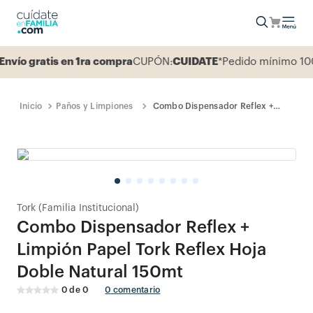
o gratis en 1ra compra
CUPÓN:
CUIDATE
*Pedido mínimo 100.0
Paños y Limpiones
Combo Dispensador Reflex +
Limpión Papel Tork Reflex Hoja
Doble Natural 150mt
Tork (Familia Institucional)
Combo Dispensador Reflex +
Limpión Papel Tork Reflex Hoja
Doble Natural 150mt
0
de
0
0
comentario