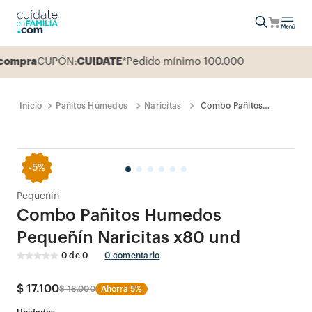
ompra
CUPÓN:
CUIDATE
*Pedido mínimo 100.000
Pañitos Húmedos
Naricitas
Combo Pañitos
Humedos Pequeñín
Naricitas x80 und
-
5%
Pequeñín
Combo Pañitos Humedos
Pequeñín Naricitas x80 und
0
de
0
0
comentario
$
17
.
100
$
18
.
000
Ahorra
5%