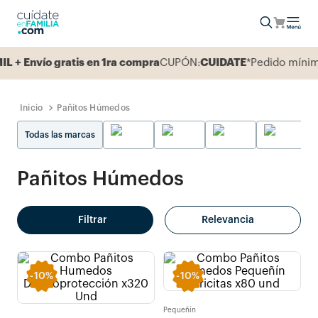
Envío gratis en 1ra compra
CUPÓN:
CUIDATE
*Pedido mínimo 1
Pañitos Húmedos
Todas las marcas
Pañitos Húmedos
Filtrar
Relevancia
-
10%
-
10%
Pequeñín