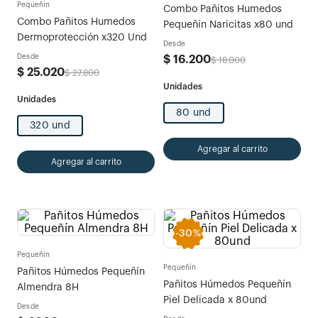
Pequeñín
Combo Pañitos Humedos
Combo Pañitos Humedos
Pequeñín Naricitas x80 und
Dermoprotección x320 Und
Desde
Desde
$
16
.
200
$
18
.
000
$
25
.
020
$
27
.
800
80 und
320 und
Agregar al carrito
Agregar al carrito
-
30%
Pequeñín
Pequeñín
Pañitos Húmedos Pequeñín
Pañitos Húmedos Pequeñín
Almendra 8H
Piel Delicada x 80und
Desde