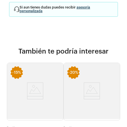
Si aun tienes dudas puedes recibir
asesoría
personalizada
También te podría interesar
-
15%
-
20%
Fami
tras
Meg