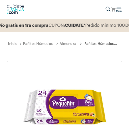
ratis en 1ra compra
CUPÓN:
CUIDATE
*Pedido mínimo 100.000
Pañitos Húmedos
Almendra
Pañitos Húmedos
Pequeñín Almendra
8H