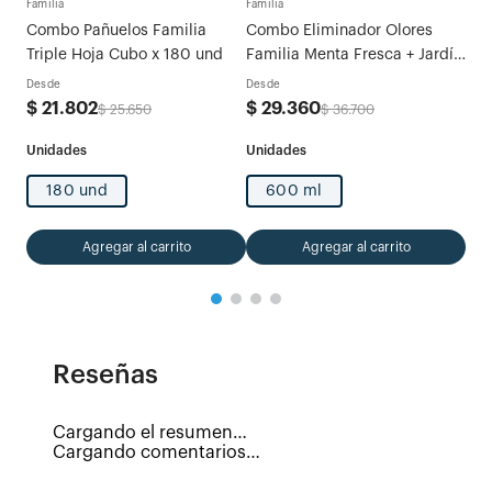
Familia
Familia
Combo Pañuelos Familia
Combo Eliminador Olores
Des
Triple Hoja Cubo x 180 und
Familia Menta Fresca + Jardín
$
6
de Verano
Desde
Desde
$
21
.
802
$
29
.
360
$
25
.
650
$
36
.
700
180 und
600 ml
Agregar al carrito
Agregar al carrito
Reseñas
Cargando el resumen…
Cargando comentarios…