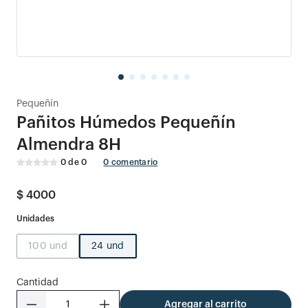
Pequeñín
Pañitos Húmedos Pequeñín
Almendra 8H
0
de
0
0
comentario
$
4000
100 und
24 und
Cantidad
－
＋
Agregar al carrito