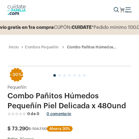
gratis en 1ra compra
CUPÓN:
CUIDATE
*Pedido mínimo 100.00
Combos Pequeñin
Combo Pañitos Húmedos
Pequeñín Piel Delicada x 480und
-
30%
Pequeñín
Combo Pañitos Húmedos
Pequeñín Piel Delicada x 480und
0
de
0
0
comentario
$
73
.
290
$
104
.
700
Ahorra
30%