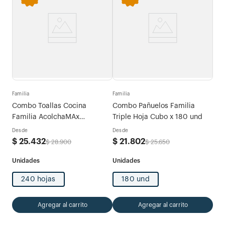
Fami
tras
Com
Familia
Familia
Exp
Combo Toallas Cocina
Combo Pañuelos Familia
Des
Familia AcolchaMAx
Triple Hoja Cubo x 180 und
$
5
Megarollo Decoradas 2 rollos
Desde
Desde
x 120 hojas
$
25
.
432
$
21
.
802
$
28
.
900
$
25
.
650
240 hojas
180 und
Agregar al carrito
Agregar al carrito