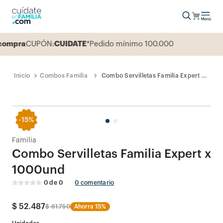
mpra
CUPÓN:
CUIDATE
*Pedido mínimo 100.000
Combos Familia
Combo Servilletas Familia Expert x
1000und
-
15%
Familia
Combo Servilletas Familia Expert x
1000und
0
de
0
0
comentario
$
52
.
487
$
61
.
750
Ahorra
15%