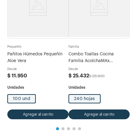
Fami
tras
Com
Pequeñín
Familia
Tri
Pañitos Húmedos Pequeñín
Combo Toallas Cocina
Des
Aloe Vera
Familia AcolchaMAx
$
2
Megarollo Decoradas 2 rollos
Desde
Desde
x 120 hojas
$
11
.
950
$
25
.
432
$
28
.
900
100 und
240 hojas
Agregar al carrito
Agregar al carrito