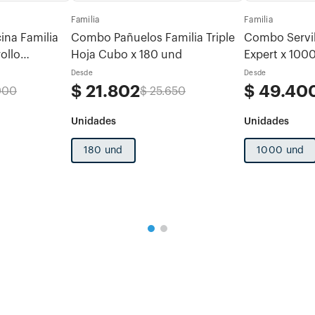
Familia
Familia
ina Familia
Combo Pañuelos Familia Triple
Combo Servil
ollo
Hoja Cubo x 180 und
Expert x 100
x 120 hojas
Desde
Desde
$
21
.
802
$
49
.
40
900
$
25
.
650
180 und
1000 und