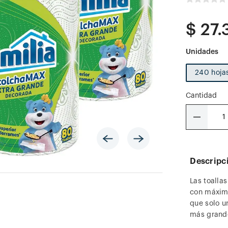
$
27
.
240 hoja
Cantidad
－
Descripc
Las toalla
con máxima
que solo u
más grand