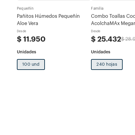
Pequeñín
Familia
otras
Pañitos Húmedos Pequeñín
Combo Toallas Coc
Aloe Vera
AcolchaMAx Megar
 x 80u
Decoradas 2 rollos 
Desde
Desde
$
11
.
950
$
25
.
432
$
28
.
100 und
240 hojas