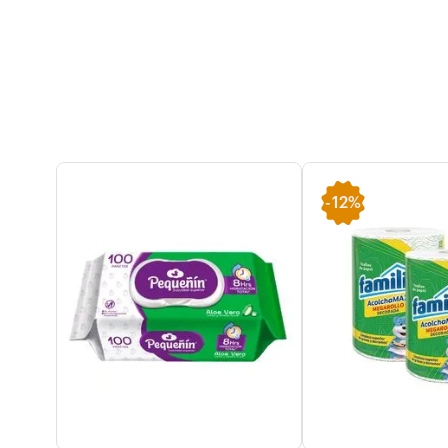
-
12%