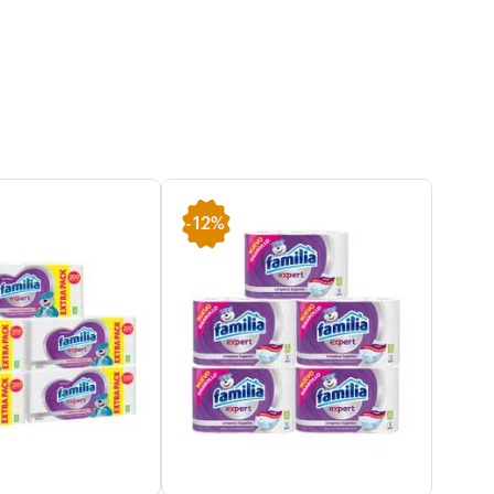
-
12%
-
20