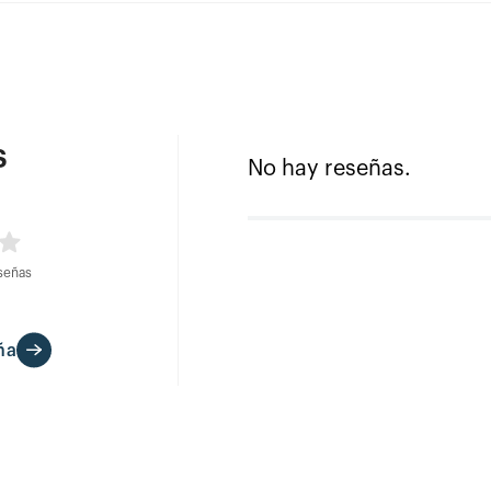
s
No hay reseñas.
señas
ña