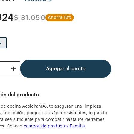
324
$
31
.
050
Ahorra
12%
s
Agregar al carrito
＋
ión del producto
s de cocina AcolchaMAX te aseguran una limpieza
 absorción, porque son súper resistentes, logrando
na sea suficiente para combatir hasta los derrames
es. Conoce
combos de productos Familia
.