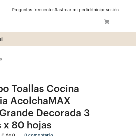
Preguntas frecuentes
Rastrear mi pedido
Iniciar sesión
í
s
o Toallas Cocina
lia AcolchaMAX
aGrande Decorada 3
s x 80 hojas
0
de
0
0
comentario