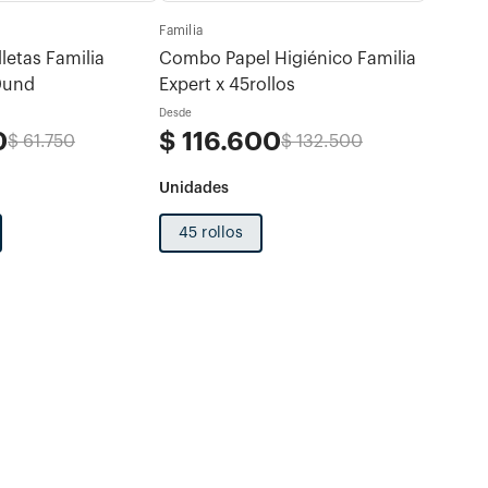
Familia
Familia
letas Familia
Combo Papel Higiénico Familia
Combo 
0und
Expert x 45rollos
Familia
Verano
Desde
Desde
0
$
116
.
600
$
29
.
$
61
.
750
$
132
.
500
45 rollos
600 