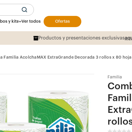
U
os y kits
Ver todos
Ofertas
Productos y presentaciones exclusivas
aqu
a Familia AcolchaMAX ExtraGrande Decorada 3 rollos x 80 hoja
Familia
Comb
Fami
Extr
rollo