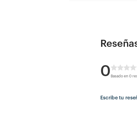
Reseña
0
Basado en 0 re
Escribe tu rese