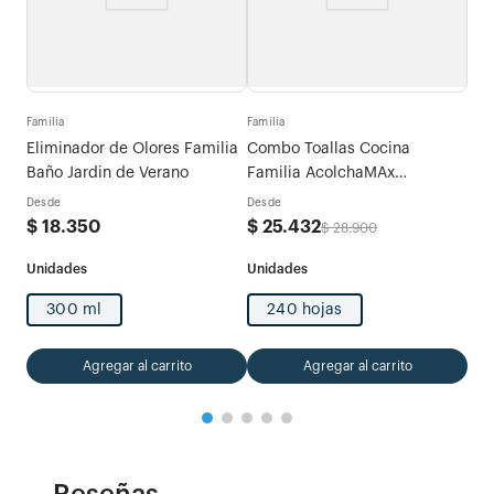
Fami
tras
Com
Familia
Familia
Tri
Eliminador de Olores Familia
Combo Toallas Cocina
Des
Baño Jardin de Verano
Familia AcolchaMAx
$
2
Megarollo Decoradas 2 rollos
Desde
Desde
x 120 hojas
$
18
.
350
$
25
.
432
$
28
.
900
300 ml
240 hojas
Agregar al carrito
Agregar al carrito