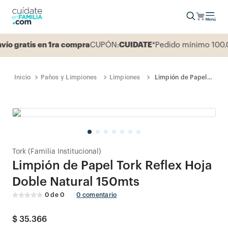
 gratis en 1ra compra
CUPÓN:
CUIDATE
*Pedido mínimo 100.00
Paños y Limpiones
Limpiones
Limpión de Papel
Tork Reflex Hoja
Doble Natural
150mts
Tork (Familia Institucional)
Limpión de Papel Tork Reflex Hoja
Doble Natural 150mts
0
de
0
0
comentario
$
35
.
366