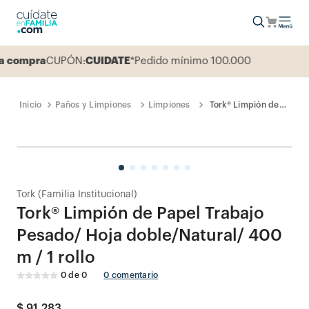
compra
CUPÓN:
CUIDATE
*Pedido mínimo 100.000
Paños y Limpiones
Limpiones
Tork® Limpión de
Papel Trabajo
Pesado/ Hoja
doble/Natural/
400 m / 1 rollo
Tork (Familia Institucional)
Tork® Limpión de Papel Trabajo
Pesado/ Hoja doble/Natural/ 400
m / 1 rollo
0
de
0
0
comentario
$
91
.
283