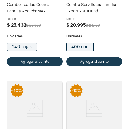
Combo Toallas Cocina
Combo Servilletas Familia
Familia AcolchaMAx
Expert x 400und
Megarollo Decoradas 2 rollos
Desde
Desde
x 120 hojas
$
25
.
432
$
20
.
995
$
28
.
900
$
24
.
700
240 hojas
400 und
Agregar al carrito
Agregar al carrito
-
10%
-
15%