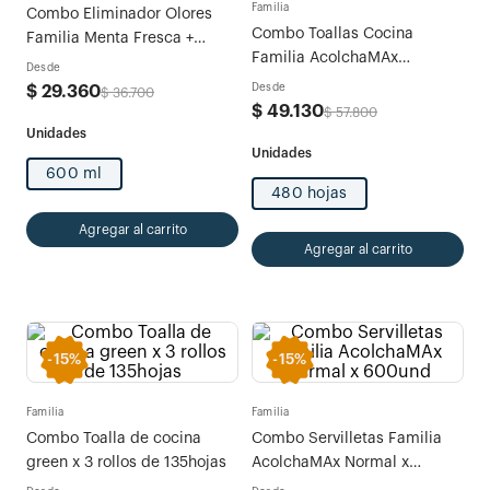
Familia
Combo Eliminador Olores
Combo Toallas Cocina
Familia Menta Fresca +
Familia AcolchaMAx
Jardín de Verano
Desde
Megarollo Decoradas x
Desde
$
29
.
360
$
36
.
700
480hojas (120 hojas c/u)
$
49
.
130
$
57
.
800
600 ml
480 hojas
Agregar al carrito
Agregar al carrito
-
15%
-
15%
Familia
Familia
Combo Toalla de cocina
Combo Servilletas Familia
green x 3 rollos de 135hojas
AcolchaMAx Normal x
600und