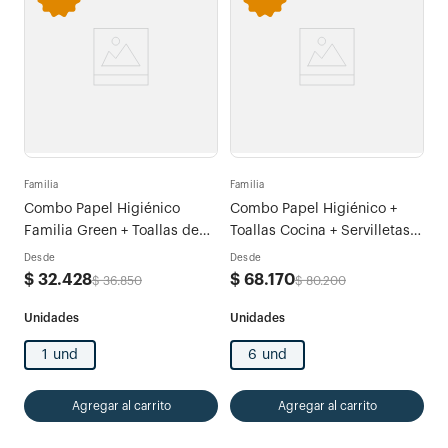
Familia
Familia
Combo Papel Higiénico
Combo Papel Higiénico +
Familia Green + Toallas de
Toallas Cocina + Servilletas +
Cocina Familia Green
Pañuelos Gripales Familia
Desde
Desde
$
32
.
428
$
68
.
170
$
36
.
850
$
80
.
200
1 und
6 und
Agregar al carrito
Agregar al carrito