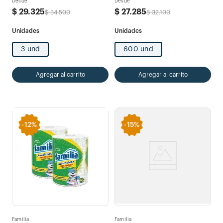
Desde
Desde
$
29
.
325
$
27
.
285
$
34
.
500
$
32
.
100
3 und
600 und
Agregar al carrito
Agregar al carrito
-
12%
-
15%
Familia
Familia