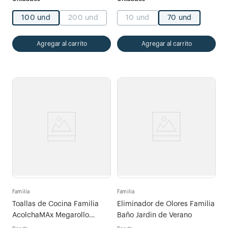
100 und
200 und
10 und
70 und
Agregar al carrito
Agregar al carrito
Familia
Familia
Toallas de Cocina Familia
Eliminador de Olores Familia
AcolchaMAx Megarollo
Baño Jardin de Verano
Decoradas de 120hojas