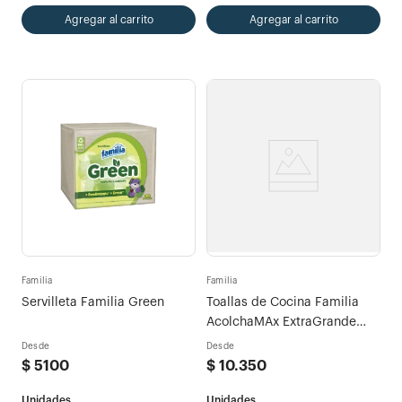
Agregar al carrito
Agregar al carrito
Familia
Familia
Servilleta Familia Green
Toallas de Cocina Familia
AcolchaMAx ExtraGrande
Decorada x 80hojas
Desde
Desde
$
5100
$
10
.
350