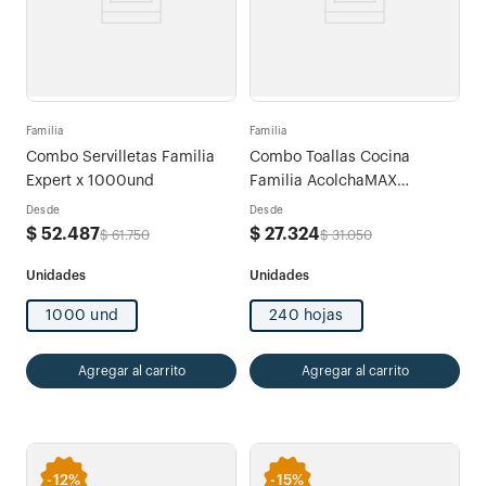
Familia
Familia
Combo Servilletas Familia
Combo Toallas Cocina
Expert x 1000und
Familia AcolchaMAX
ExtraGrande Decorada 3
Desde
Desde
rollos x 80 hojas
$
52
.
487
$
27
.
324
$
61
.
750
$
31
.
050
1000 und
240 hojas
Agregar al carrito
Agregar al carrito
-
12%
-
15%