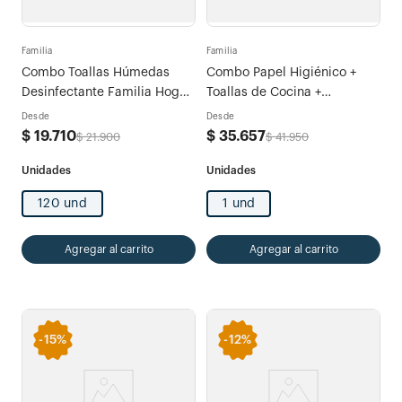
Familia
Familia
Combo Toallas Húmedas
Combo Papel Higiénico +
Desinfectante Familia Hogar
Toallas de Cocina +
x 120und (40und c/u)
Servilletas Familia Green
Desde
Desde
$
19
.
710
$
35
.
657
$
21
.
900
$
41
.
950
120 und
1 und
Agregar al carrito
Agregar al carrito
-
15%
-
12%