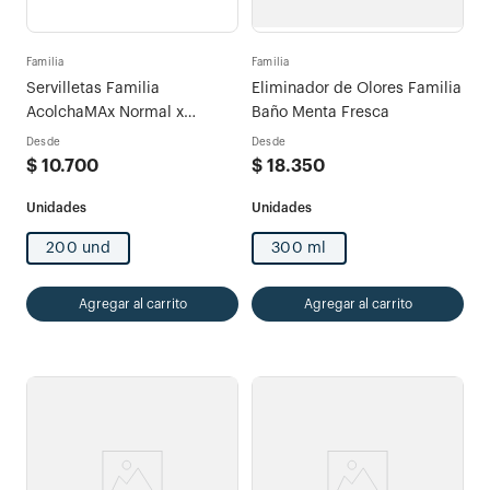
Familia
Familia
Servilletas Familia
Eliminador de Olores Familia
AcolchaMAx Normal x
Baño Menta Fresca
200und
Desde
Desde
$
10
.
700
$
18
.
350
200 und
300 ml
Agregar al carrito
Agregar al carrito